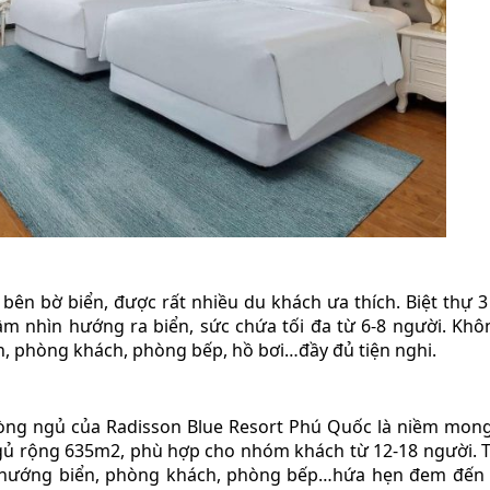
bên bờ biển, được rất nhiều du khách ưa thích. Biệt thự 
ầm nhìn hướng ra biển, sức chứa tối đa từ 6-8 người. Khô
n, phòng khách, phòng bếp, hồ bơi…đầy đủ tiện nghi.
hòng ngủ của Radisson Blue Resort Phú Quốc là niềm mo
ngủ rộng 635m2, phù hợp cho nhóm khách từ 12-18 người. 
hìn hướng biển, phòng khách, phòng bếp…hứa hẹn đem đến