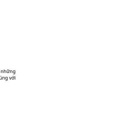
o những
úng với