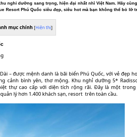
hu nghỉ dưỡng sang trọng, hiện đại nhất nhì Việt Nam. Hãy cùng
ue Resort Phú Quốc siêu đẹp, siêu hot mà bạn không thể bỏ lỡ t
anh mục chính
[
Hiện thị
]
ốc
ng
 Dài – được mệnh danh là bãi biển Phú Quốc, với vẻ đẹp h
ung cảnh bình yên, thơ mộng. Khu nghỉ dưỡng 5* Radiss
ệt thự cao cấp với diện tích rộng rãi. Đây là một tron
 quản lý hơn 1.400 khách sạn, resort trên toàn cầu.