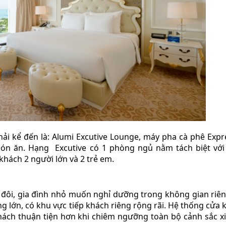
hải kể đến là: Alumi Excutive Lounge, máy pha cà phê Expr
món ăn. Hạng Excutive có 1 phòng ngủ nằm tách biệt vớ
hách 2 người lớn và 2 trẻ em.
 đôi, gia đình nhỏ muốn nghỉ dưỡng trong không gian riên
g lớn, có khu vực tiếp khách riêng rộng rãi. Hệ thống cửa 
ách thuận tiện hơn khi chiêm ngưỡng toàn bộ cảnh sắc x