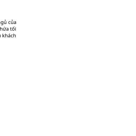
ngủ của
hứa tối
u khách