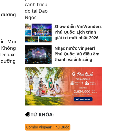
ỉ dưỡng
Show diễn VinWonders
Phú Quốc: Lịch trình
giải trí mới nhất 2026
ốc. Mọi
. Không
Nhạc nước Vinpearl
Phú Quốc: Vũ điệu âm
 Deluxe
thanh và ánh sáng
ỉ dưỡng
TỪ KHÓA:
Combo Vinpearl Phú Quốc