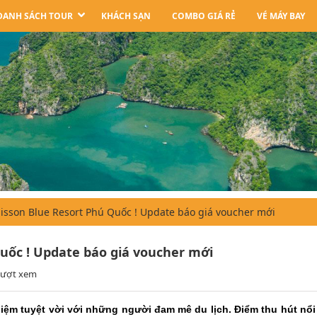
DANH SÁCH TOUR
KHÁCH SẠN
COMBO GIÁ RẺ
VÉ MÁY BAY
isson Blue Resort Phú Quốc ! Update báo giá voucher mới
uốc ! Update báo giá voucher mới
lượt xem
iệm tuyệt vời với những người đam mê du lịch. Điểm thu hút nổi