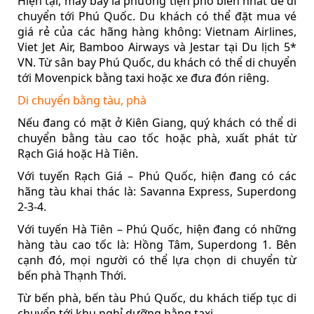
Hiện tại, máy bay là phương tiện phổ biến nhất để di
chuyển tới Phú Quốc. Du khách có thể đặt mua vé
giá rẻ của các hãng hàng không: Vietnam Airlines,
Viet Jet Air, Bamboo Airways và Jestar tại Du lịch 5*
VN. Từ sân bay Phú Quốc, du khách có thể di chuyển
tới Movenpick bằng taxi hoặc xe đưa đón riêng.
Di chuyển bằng tàu, phà
Nếu đang có mặt ở Kiên Giang, quý khách có thể di
chuyển bằng tàu cao tốc hoặc phà, xuất phát từ
Rạch Giá hoặc Hà Tiên.
Với tuyến Rạch Giá – Phú Quốc, hiện đang có các
hãng tàu khai thác là: Savanna Express, Superdong
2-3-4.
Với tuyến Hà Tiên – Phú Quốc, hiện đang có những
hàng tàu cao tốc là: Hồng Tâm, Superdong 1. Bên
cạnh đó, mọi người có thể lựa chọn di chuyển từ
bến phà Thạnh Thới.
Từ bến phà, bến tàu Phú Quốc, du khách tiếp tục di
chuyển tới khu nghỉ dưỡng bằng taxi.