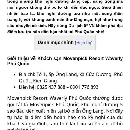
trong những khu nghỉ dưỡng đẳng cấp, sang trọng mà
mọi người không thể bỏ lỡ khi đến đảo ngọc. Giữa thiên
nhiên bao la, khu nghỉ dưỡng tựa như một cung điện
tráng lệ với khung cảnh nên thơ lãng mạn, hệt như trong
câu chuyện cổ tích. Hãy cùng Du lịch 5* VN khám phá địa
điểm lưu trú hấp dẫn bậc nhất tại Phú Quốc nhé!
Danh mục chính
[
Hiện thị
]
Giới thiệu về Khách sạn Movenpick Resort Waverly
Phú Quốc
Địa chỉ: Tổ 1, ấp Ông Lang, xã Cửa Dương, Phú
Quốc, Kiên Giang
Liên hệ: 0825 437 888 – 0901 776 893
Movenpick Resort Waverly Phú Quốc thường được
gọi tắt là Movenpick Phú Quốc, khu nghỉ dưỡng 5
sao đầu tiên xuất hiện tại bờ biển Ông Lang. Nơi đây
tự hào là điểm đến hoàn hảo cho kỳ nghỉ của du
khách và gia đình, tạm thời lánh xa sự ồn ào, xô bồ