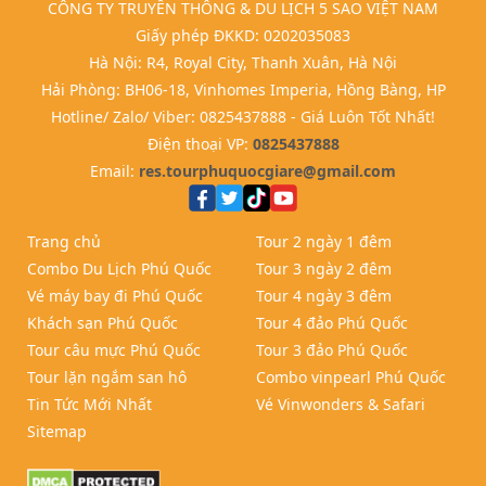
CÔNG TY TRUYỀN THÔNG & DU LỊCH 5 SAO VIỆT NAM
Giấy phép ĐKKD: 0202035083
Hà Nội: R4, Royal City, Thanh Xuân, Hà Nội
Hải Phòng: BH06-18, Vinhomes Imperia, Hồng Bàng, HP
Hotline/ Zalo/ Viber: 0825437888 - Giá Luôn Tốt Nhất!
Điện thoại VP:
0825437888
Email:
res.tourphuquocgiare@gmail.com
Trang chủ
Tour 2 ngày 1 đêm
Combo Du Lịch Phú Quốc
Tour 3 ngày 2 đêm
Vé máy bay đi Phú Quốc
Tour 4 ngày 3 đêm
Khách sạn Phú Quốc
Tour 4 đảo Phú Quốc
Tour câu mực Phú Quốc
Tour 3 đảo Phú Quốc
Tour lặn ngắm san hô
Combo vinpearl Phú Quốc
Tin Tức Mới Nhất
Vé Vinwonders & Safari
Sitemap