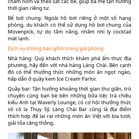
chăm nom và theo sát các bé, giúp ba mẹ tận hưởng
thời gian riêng tư.
Bể bơi chung: Ngoài hồ bơi riêng ở một số hạng
phòng, du khách có thể sử dụng hồ bơi chung của
Movenpick, tự do tắm nắng, nhâm nhi ly cocktail
mát lạnh.
Dịch vụ không bao gồm trong giá phòng
Nhà hàng: Quý khách thích khám phá ẩm thực địa
phương, hãy đến với nhà hàng Làng Chài. Bên cạnh
đó có thể thưởng thức những món ăn ngọt ngào,
hấp dẫn ở quầy kem Ice Cream Parlor.
Quầy bar: Tận hưởng khoảng thời gian thư giãn, trò
chuyện cùng bạn bè bên những bữa tiệc trà chiều
kiểu Anh tại Waverly Lounge, có cơ hội thưởng thức
sô cô la Thụy Sỹ. Làng Chài Bar cũng là địa điểm
thích hợp để lai rai những món ăn Việt với bia tươi,
giải tỏa căng thẳng.