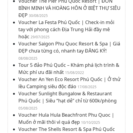
Voucher The Pier Phu Quoc Resort | ĐÓN
BÌNH MINH VÀ HOÀNG HÔN Ở BIỆT THỰ SIÊU
ĐẸP
30/08/2025
Voucher La Festa Phú Quốc | Check-in mỏi
tay với phong cách Địa Trung Hải đầy mê
hoặc
29/07/2025
Voucher Saigon Phu Quoc Resort & Spa | Giá
ĐẸP chưa từng có, nhanh tay ĐĂNG KÝ!
08/08/2025
Tour 5 đảo Phú Quốc – Khám phá lịch trình &
Mức phí ưu đãi nhất
15/08/2022
Voucher An Yen Eco Resort Phú Quốc | Ở thử
lều Camping siêu độc đáo
17/08/2025
Voucher Sunlight Bungalow & Restaurant
Phú Quốc | Siêu “hạt dẻ” chỉ từ 600k/phòng
05/08/2025
Voucher Hula Hula Beachfront Phu Quoc |
Muốn ở mãi thôi vì quá đẹp
10/10/2025
Voucher The Shells Resort & Spa Phú Quốc