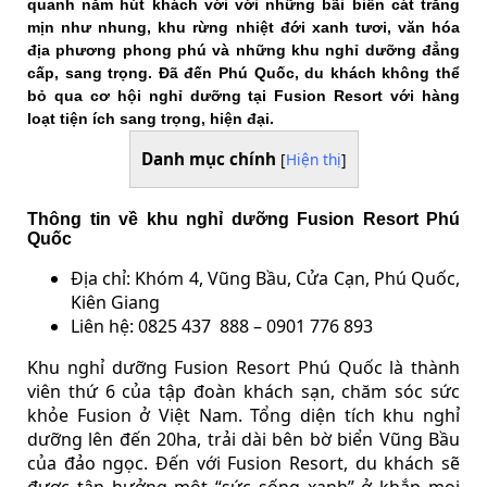
quanh năm hút khách với với những bãi biển cát trắng
mịn như nhung, khu rừng nhiệt đới xanh tươi, văn hóa
địa phương phong phú và những khu nghỉ dưỡng đẳng
cấp, sang trọng. Đã đến Phú Quốc, du khách không thể
bỏ qua cơ hội nghỉ dưỡng tại Fusion Resort với hàng
loạt tiện ích sang trọng, hiện đại.
Danh mục chính
[
Hiện thị
]
Thông tin về khu nghỉ dưỡng Fusion Resort Phú
Quốc
Địa chỉ: Khóm 4, Vũng Bầu, Cửa Cạn, Phú Quốc,
Kiên Giang
Liên hệ: 0825 437
888 – 0901 776 893
Khu nghỉ dưỡng Fusion Resort Phú Quốc là thành
viên thứ 6 của tập đoàn khách sạn, chăm sóc sức
khỏe Fusion ở Việt Nam. Tổng diện tích khu nghỉ
dưỡng lên đến 20ha, trải dài bên bờ biển Vũng Bầu
của đảo ngọc. Đến với Fusion Resort, du khách sẽ