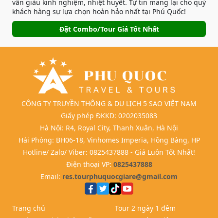
vấn giàu kinh nghiệm, nhiệt huyết. Tự tin mang lại cho quý
khách hàng sự lựa chọn hoàn hảo nhất tại Phú Quốc!
Đặt Combo/Tour Giá Tốt Nhất
CÔNG TY TRUYỀN THÔNG & DU LỊCH 5 SAO VIỆT NAM
Giấy phép ĐKKD: 0202035083
Hà Nội: R4, Royal City, Thanh Xuân, Hà Nội
Hải Phòng: BH06-18, Vinhomes Imperia, Hồng Bàng, HP
Hotline/ Zalo/ Viber: 0825437888 - Giá Luôn Tốt Nhất!
Điện thoại VP:
0825437888
Email:
res.tourphuquocgiare@gmail.com
Trang chủ
Tour 2 ngày 1 đêm