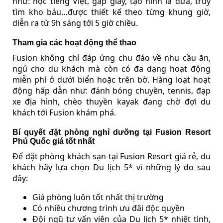
như: học tiếng Việt, gấp giấy, tạo hình lá dừa, truy
tìm kho báu…được thiết kế theo từng khung giờ,
diễn ra từ 9h sáng tới 5 giờ chiều.
Tham gia các hoạt động thể thao
Fusion không chỉ đáp ứng chu đáo về nhu cầu ăn,
ngủ cho du khách mà còn có đa dạng hoạt động
miễn phí ở dưới biển hoặc trên bờ. Hàng loạt hoạt
động hấp dẫn như: đánh bóng chuyền, tennis, đạp
xe địa hình, chèo thuyền kayak đang chờ đợi du
khách tới Fusion khám phá.
Bí quyết đặt phòng nghỉ dưỡng tại Fusion Resort
Phú Quốc giá tốt nhất
Để đặt phòng khách sạn tại Fusion Resort giá rẻ, du
khách hãy lựa chọn Du lịch 5* vì những lý do sau
đây:
Giá phòng luôn tốt nhất thị trường
Có nhiều chương trình ưu đãi độc quyền
Đội ngũ tư vấn viên của Du lịch 5* nhiệt tình,