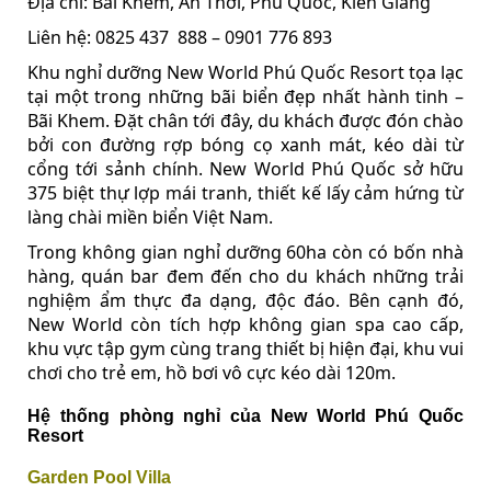
Địa chỉ: Bãi Khem, An Thới, Phú Quốc, Kiên Giang
Liên hệ: 0825 437
888 – 0901 776 893
Khu nghỉ dưỡng New World Phú Quốc Resort tọa lạc
tại một trong những bãi biển đẹp nhất hành tinh –
Bãi Khem. Đặt chân tới đây, du khách được đón chào
bởi con đường rợp bóng cọ xanh mát, kéo dài từ
cổng tới sảnh chính. New World Phú Quốc sở hữu
375 biệt thự lợp mái tranh, thiết kế lấy cảm hứng từ
làng chài miền biển Việt Nam.
Trong không gian nghỉ dưỡng 60ha còn có bốn nhà
hàng, quán bar đem đến cho du khách những trải
nghiệm ẩm thực đa dạng, độc đáo. Bên cạnh đó,
New World còn tích hợp không gian spa cao cấp,
khu vực tập gym cùng trang thiết bị hiện đại, khu vui
chơi cho trẻ em, hồ bơi vô cực kéo dài 120m.
Hệ thống phòng nghỉ của New World Phú Quốc
Resort
Garden Pool Villa