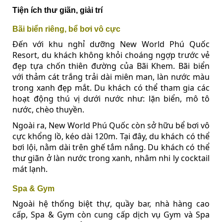
Tiện ích thư giãn, giải trí
Bãi biển riêng, bể bơi vô cực
Đến với khu nghỉ dưỡng New World Phú Quốc
Resort, du khách không khỏi choáng ngợp trước vẻ
đẹp tựa chốn thiên đường của Bãi Khem. Bãi biển
với thảm cát trắng trải dài miên man, làn nước màu
trong xanh đẹp mắt. Du khách có thể tham gia các
hoạt động thú vị dưới nước như: lặn biển, mô tô
nước, chèo thuyền.
Ngoài ra, New World Phú Quốc còn sở hữu bể bơi vô
cực khổng lồ, kéo dài 120m. Tại đây, du khách có thể
bơi lội, nằm dài trên ghế tắm nắng. Du khách có thể
thư giãn ở làn nước trong xanh, nhâm nhi ly cocktail
mát lạnh.
Spa & Gym
Ngoài hệ thống biệt thự, quầy bar, nhà hàng cao
cấp, Spa & Gym còn cung cấp dịch vụ Gym và Spa