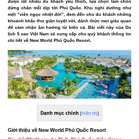
được rất nhiều du khách yêu thích, lựa chọn làm chốn
dừng chân mỗi dịp tới Phú Quốc. Khu nghỉ dưỡng như
một “viên ngọc nhiệt đới”, đem đến cho du khách những
khoảnh khắc thư giãn tuyệt vời, đánh thức mọi giác quan
để cảm nhận âm hưởng từ biển cả. Bài viết này của Du
lịch 5 sao Việt Nam sẽ cung cấp cho quý khách thông tin
chi tiết về New World Phú Quốc Resort.
Danh mục chính
[
Hiện thị
]
Giới thiệu về New World Phú Quốc Resort