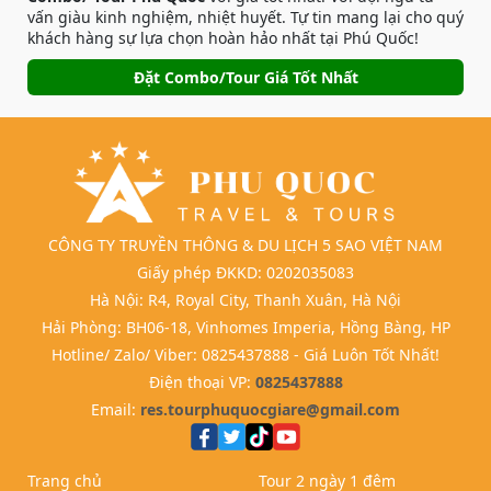
vấn giàu kinh nghiệm, nhiệt huyết. Tự tin mang lại cho quý
khách hàng sự lựa chọn hoàn hảo nhất tại Phú Quốc!
Đặt Combo/Tour Giá Tốt Nhất
CÔNG TY TRUYỀN THÔNG & DU LỊCH 5 SAO VIỆT NAM
Giấy phép ĐKKD: 0202035083
Hà Nội: R4, Royal City, Thanh Xuân, Hà Nội
Hải Phòng: BH06-18, Vinhomes Imperia, Hồng Bàng, HP
Hotline/ Zalo/ Viber: 0825437888 - Giá Luôn Tốt Nhất!
Điện thoại VP:
0825437888
Email:
res.tourphuquocgiare@gmail.com
Trang chủ
Tour 2 ngày 1 đêm