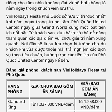
riêng cho tầm nhìn khoáng đạt và hồ bơi khổng lồ
nằm ngay trong khuôn viên lưu trú.
VinHolidays Fiesta Phú Quốc sở hữu vị trí “độc nhất”
khi nằm ngay trong trung tâm Phú Quốc United
Center, ngay giữa Grand World cùng một loạt tiện
ích nổi bật. Từ khách sạn, du khách có thể dễ dàng
tham quan các địa điểm vui chơi, giải trí nằm xung
quanh. Nơi đây sẽ là sự lựa chọn lý tưởng cho du
khách khi vừa được thoải mái trải nghiệm các dịch
vụ theo tiêu chuẩn, hưởng trọn các tiện ích của Phú
Quốc United Center ngay kế bên.
Bảng giá phòng khách sạn VinHolidays Fiesta tại
Phú Quốc
GIÁ (BAO
HẠNG
GIÁ (CHƯA BAO GỒM
GỒM ĂN
PHÒNG
ĂN SÁNG)
SÁNG)
Standard
Từ 1.258.000
Từ 1.037.000 VNĐ/đêm
King
VNĐ/đêm