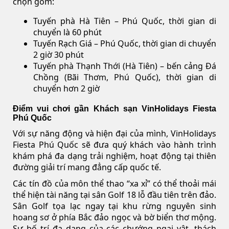
chọn gồm:
Tuyến phà Hà Tiên – Phú Quốc, thời gian di
chuyển là 60 phút
Tuyến Rạch Giá – Phú Quốc, thời gian di chuyển
2 giờ 30 phút
Tuyến phà Thạnh Thới (Hà Tiên) – bến cảng Đá
Chồng (Bãi Thơm, Phú Quốc), thời gian di
chuyển hơn 2 giờ
Điểm vui chơi gần Khách sạn VinHolidays Fiesta
Phú Quốc
Với sự năng động và hiện đại của mình, VinHolidays
Fiesta Phú Quốc sẽ đưa quý khách vào hành trình
khám phá đa dạng trải nghiệm, hoạt động tại thiên
đường giải trí mang đẳng cấp quốc tế.
Các tín đồ của môn thể thao “xa xỉ” có thể thoải mái
thể hiện tài năng tại sân Golf 18 lỗ đầu tiên trên đảo.
Sân Golf tọa lạc ngay tại khu rừng nguyên sinh
hoang sơ ở phía Bắc đảo ngọc và bờ biển thơ mộng.
Sự bố trí đa dạng của các chướng ngại vật, thách