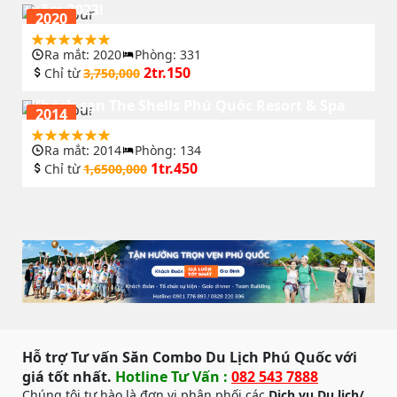
năm 2023!
2020
Ra mắt: 2020
Phòng: 331
2tr.150
Chỉ từ
3,750,000
Khách sạn The Shells Phú Quốc Resort & Spa
2014
Ra mắt: 2014
Phòng: 134
1tr.450
Chỉ từ
1,6500,000
Hỗ trợ Tư vấn Săn Combo Du Lịch Phú Quốc với
giá tốt nhất.
Hotline Tư Vấn :
082 543 7888
Chúng tôi tự hào là đơn vị phân phối các
Dịch vụ Du lịch/