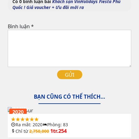
Có 0 bình luận bài
Khách sạn VinHolidays Fiesta Phú
Quốc ! Giá voucher + Ưu đãi mới ra
Bình luận
*
GỬI
BẠN CŨNG CÓ THỂ THÍCH...
Lahana Resort Phú Quốc – Giá phòng & Review
chi tiết
2020
Ra mắt: 2020
Phòng: 83
1tr.254
Chỉ từ
2,750,000
Khách sạn Pullman Phú Quốc – Cập giá ưu đãi