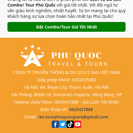
Combo/ Tour Phú Quốc
với giá tốt nhất. Với đội ngũ tư
vấn giàu kinh nghiệm, nhiệt huyết. Tự tin mang lại cho quý
khách hàng sự lựa chọn hoàn hảo nhất tại Phú Quốc!
Đặt Combo/Tour Giá Tốt Nhất
CÔNG TY TRUYỀN THÔNG & DU LỊCH 5 SAO VIỆT NAM
Giấy phép ĐKKD: 0202035083
Hà Nội: R4, Royal City, Thanh Xuân, Hà Nội
Hải Phòng: BH06-18, Vinhomes Imperia, Hồng Bàng, HP
Hotline/ Zalo/ Viber: 0825437888 - Giá Luôn Tốt Nhất!
Điện thoại VP:
0825437888
Email:
res.tourphuquocgiare@gmail.com