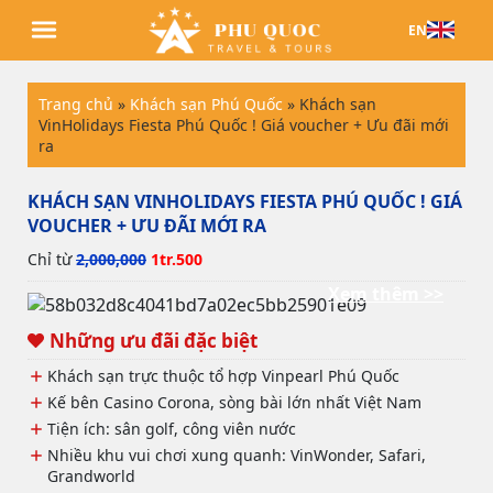
EN
Trang chủ
»
Khách sạn Phú Quốc
»
Khách sạn
VinHolidays Fiesta Phú Quốc ! Giá voucher + Ưu đãi mới
ra
KHÁCH SẠN VINHOLIDAYS FIESTA PHÚ QUỐC ! GIÁ
VOUCHER + ƯU ĐÃI MỚI RA
Chỉ từ
2,000,000
1tr.500
Xem thêm >>
Những ưu đãi đặc biệt
Khách sạn trực thuộc tổ hợp Vinpearl Phú Quốc
Kế bên Casino Corona, sòng bài lớn nhất Việt Nam
Tiện ích: sân golf, công viên nước
Nhiều khu vui chơi xung quanh: VinWonder, Safari,
Grandworld