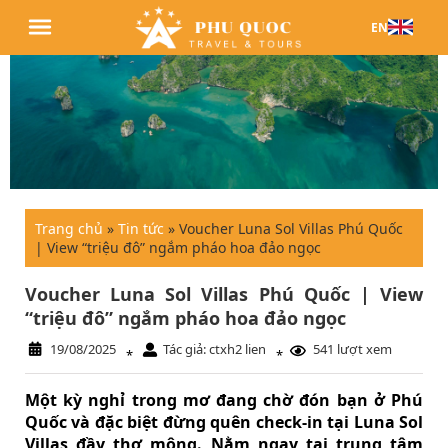
EN
Trang chủ
»
Tin tức
»
Voucher Luna Sol Villas Phú Quốc
| View “triệu đô” ngắm pháo hoa đảo ngọc
Voucher Luna Sol Villas Phú Quốc | View
“triệu đô” ngắm pháo hoa đảo ngọc
19/08/2025
Tác giả: ctxh2 lien
541 lượt xem
*
*
Một kỳ nghỉ trong mơ đang chờ đón bạn ở Phú
Quốc và đặc biệt đừng quên check-in tại Luna Sol
Villas đầy thơ mộng. Nằm ngay tại trung tâm