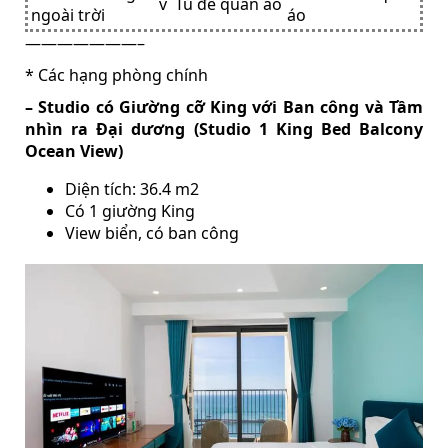
v Tủ để quần áo
ngoài trời
áo
———————–
* Các hạng phòng chính
– Studio có Giường cỡ King với Ban công và Tầm
nhìn ra Đại dương (Studio 1 King Bed Balcony
Ocean View)
Diện tích: 36.4 m2
Có 1 giường King
View biển, có ban công