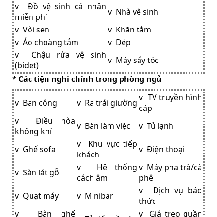
v Đồ vệ sinh cá nhân
v Nhà vệ sinh
miễn phí
v Vòi sen
v Khăn tắm
v Áo choàng tắm
v Dép
v Chậu rửa vệ sinh
v Máy sấy tóc
(bidet)
* Các tiện nghi chính trong phòng ngủ
v TV truyền hình
v Ban công
v Ra trải giường
cáp
v Điều hòa
v Bàn làm việc
v Tủ lạnh
không khí
v Khu vực tiếp
v Ghế sofa
v Điện thoại
khách
v Hệ thống
v Máy pha trà/cà
v Sàn lát gỗ
cách âm
phê
v Dịch vụ báo
v Quạt máy
v Minibar
thức
v Bàn ghế
v Giá treo quần