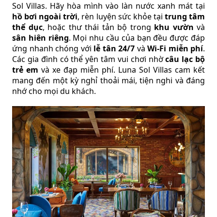
Sol Villas. Hãy hòa mình vào làn nước xanh mát tại
hồ bơi ngoài trời
, rèn luyện sức khỏe tại
trung tâm
thể dục
, hoặc thư thái tản bộ trong
khu vườn
và
sân hiên riêng
. Mọi nhu cầu của bạn đều được đáp
ứng nhanh chóng với
lễ tân 24/7
và
Wi-Fi miễn phí
.
Các gia đình có thể yên tâm vui chơi nhờ
câu lạc bộ
trẻ em
và xe đạp miễn phí. Luna Sol Villas cam kết
mang đến một kỳ nghỉ thoải mái, tiện nghi và đáng
nhớ cho mọi du khách.