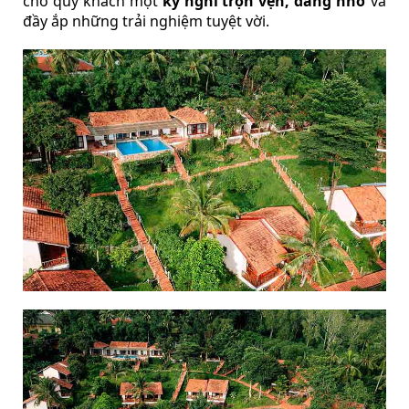
cho quý khách một
kỳ nghỉ trọn vẹn, đáng nhớ
và
đầy ắp những trải nghiệm tuyệt vời.