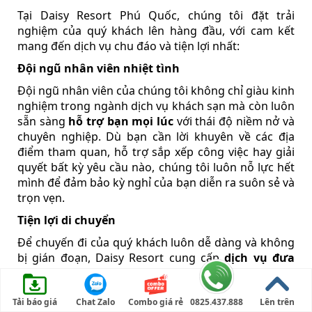
Tại Daisy Resort Phú Quốc, chúng tôi đặt trải
nghiệm của quý khách lên hàng đầu, với cam kết
mang đến dịch vụ chu đáo và tiện lợi nhất:
Đội ngũ nhân viên nhiệt tình
Đội ngũ nhân viên của chúng tôi không chỉ giàu kinh
nghiệm trong ngành dịch vụ khách sạn mà còn luôn
sẵn sàng
hỗ trợ bạn mọi lúc
với thái độ niềm nở và
chuyên nghiệp. Dù bạn cần lời khuyên về các địa
điểm tham quan, hỗ trợ sắp xếp công việc hay giải
quyết bất kỳ yêu cầu nào, chúng tôi luôn nỗ lực hết
mình để đảm bảo kỳ nghỉ của bạn diễn ra suôn sẻ và
trọn vẹn.
Tiện lợi di chuyển
Để chuyến đi của quý khách luôn dễ dàng và không
bị gián đoạn, Daisy Resort cung cấp
dịch vụ đưa
đón sân bay
tiện lợi, giúp bạn an tâm ngay từ khi
đặt chân đến đảo ngọc. Ngoài ra, nhằm tạo điều
kiện cho quý khách tự do khám phá mọi ngóc ngách
Tải báo giá
Chat Zalo
Combo giá rẻ
0825.437.888
Lên trên