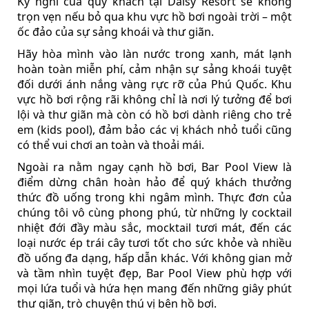
Kỳ nghỉ của quý khách tại Daisy Resort sẽ không
trọn vẹn nếu bỏ qua khu vực hồ bơi ngoài trời – một
ốc đảo của sự sảng khoái và thư giãn.
Hãy hòa mình vào làn nước trong xanh, mát lạnh
hoàn toàn miễn phí, cảm nhận sự sảng khoái tuyệt
đối dưới ánh nắng vàng rực rỡ của Phú Quốc. Khu
vực hồ bơi rộng rãi không chỉ là nơi lý tưởng để bơi
lội và thư giãn mà còn có hồ bơi dành riêng cho trẻ
em (kids pool), đảm bảo các vị khách nhỏ tuổi cũng
có thể vui chơi an toàn và thoải mái.
Ngoài ra nằm ngay cạnh hồ bơi, Bar Pool View là
điểm dừng chân hoàn hảo để quý khách thưởng
thức đồ uống trong khi ngâm mình. Thực đơn của
chúng tôi vô cùng phong phú, từ những ly cocktail
nhiệt đới đầy màu sắc, mocktail tươi mát, đến các
loại nước ép trái cây tươi tốt cho sức khỏe và nhiều
đồ uống đa dạng, hấp dẫn khác. Với không gian mở
và tầm nhìn tuyệt đẹp, Bar Pool View phù hợp với
mọi lứa tuổi và hứa hẹn mang đến những giây phút
thư giãn, trò chuyện thú vị bên hồ bơi.