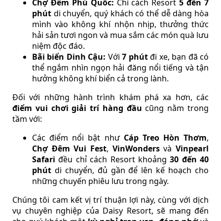
Chợ Đêm Phú Quốc:
Chỉ cách Resort
5 đến 7
phút
di chuyển, quý khách có thể dễ dàng hòa
mình vào không khí nhộn nhịp, thưởng thức
hải sản tươi ngon và mua sắm các món quà lưu
niệm độc đáo.
Bãi biển Dinh Cậu:
Với
7 phút
đi xe, bạn đã có
thể ngắm nhìn ngọn hải đăng nổi tiếng và tận
hưởng không khí biển cả trong lành.
Đối với những hành trình khám phá xa hơn, các
điểm vui chơi giải trí hàng đầu
cũng nằm trong
tầm với:
Các điểm nổi bật như
Cáp Treo Hòn Thơm
,
Chợ Đêm Vui Fest
,
VinWonders
và
Vinpearl
Safari
đều chỉ cách Resort khoảng
30 đến 40
phút
di chuyển, đủ gần để lên kế hoạch cho
những chuyến phiêu lưu trong ngày.
Chúng tôi cam kết vị trí thuận lợi này, cùng với dịch
vụ chuyên nghiệp của Daisy Resort, sẽ mang đến