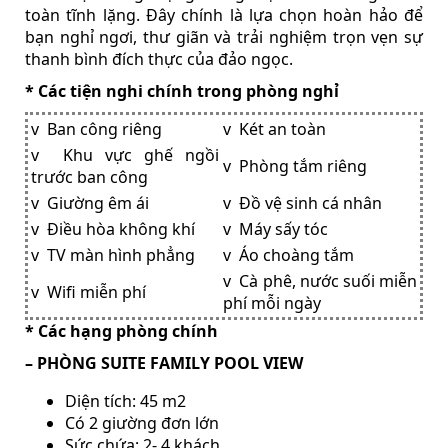
toàn tĩnh lặng. Đây chính là lựa chọn hoàn hảo để
bạn nghỉ ngơi, thư giãn và trải nghiệm trọn vẹn sự
thanh bình đích thực của đảo ngọc.
* Các tiện nghi chính trong phòng nghỉ
v Ban công riêng
v Két an toàn
v Khu vực ghế ngồi
v Phòng tắm riêng
trước ban công
v Giường êm ái
v Đồ vệ sinh cá nhân
v Điều hòa không khí
v Máy sấy tóc
v TV màn hình phẳng
v Áo choàng tắm
v Cà phê, nước suối miễn
v Wifi miễn phí
phí mỗi ngày
* Các hạng phòng chính
– PHÒNG SUITE FAMILY POOL VIEW
Diện tích: 45 m2
Có 2 giường đơn lớn
Sức chứa: 2- 4 khách