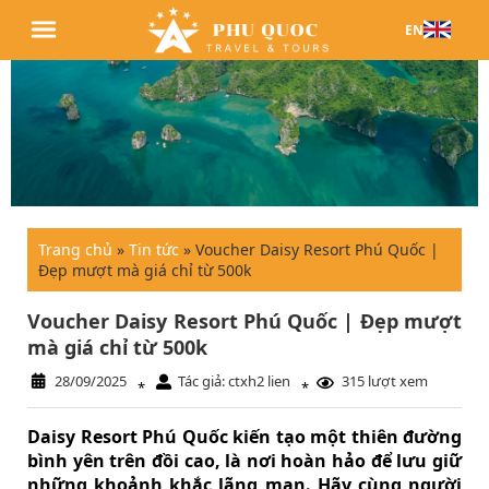
EN
Trang chủ
»
Tin tức
»
Voucher Daisy Resort Phú Quốc |
Đẹp mượt mà giá chỉ từ 500k
Voucher Daisy Resort Phú Quốc | Đẹp mượt
mà giá chỉ từ 500k
28/09/2025
Tác giả: ctxh2 lien
315 lượt xem
*
*
Daisy Resort Phú Quốc kiến tạo một thiên đường
bình yên trên đồi cao, là nơi hoàn hảo để lưu giữ
những khoảnh khắc lãng mạn. Hãy cùng người