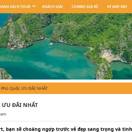
DANH SÁCH TOUR
KHÁCH SẠN
COMBO GIÁ RẺ
VÉ MÁY BAY
t Phú Quốc ƯU ĐÃI NHẤT
c ƯU ĐÃI NHẤT
 xem
, bạn sẽ choáng ngợp trước vẻ đẹp sang trọng và tinh