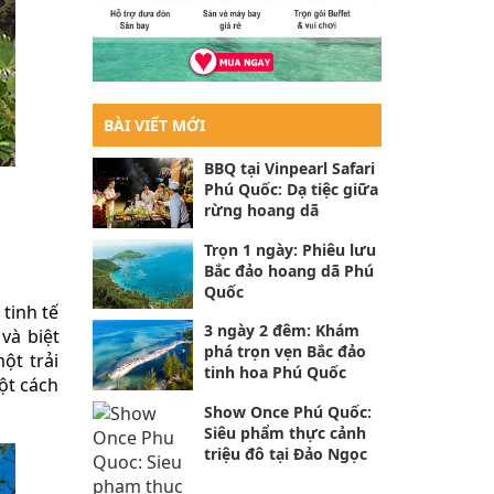
BÀI VIẾT MỚI
BBQ tại Vinpearl Safari
Phú Quốc: Dạ tiệc giữa
rừng hoang dã
Trọn 1 ngày: Phiêu lưu
Bắc đảo hoang dã Phú
Quốc
tinh tế
3 ngày 2 đêm: Khám
và biệt
phá trọn vẹn Bắc đảo
ột trải
tinh hoa Phú Quốc
ột cách
Show Once Phú Quốc:
Siêu phẩm thực cảnh
triệu đô tại Đảo Ngọc