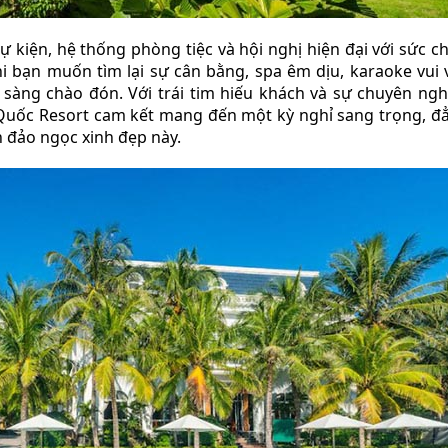
kiện, hệ thống phòng tiệc và hội nghị hiện đại với sức ch
 bạn muốn tìm lại sự cân bằng, spa êm dịu, karaoke vui v
 sàng chào đón. Với trái tim hiếu khách và sự chuyên ngh
 Quốc Resort cam kết mang đến một kỳ nghỉ sang trọng, đ
 đảo ngọc xinh đẹp này.