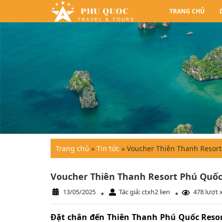
TRANG CHỦ
Trang chủ
»
Tin tức
»
Voucher Thiên Thanh Resor
Voucher Thiên Thanh Resort Phú Quố
13/05/2025
Tác giả: ctxh2 lien
478 lượt
*
*
Đặt chân đến Thiên Thanh Phú Quốc Resort