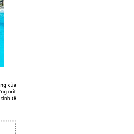
ắng của
ững nốt
 tinh tế