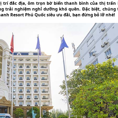
ị trí đắc địa, ôm trọn bờ biển thanh bình của thị trấ
 trải nghiệm nghỉ dưỡng khó quên. Đặc biệt, chúng t
anh Resort Phú Quốc siêu ưu đãi, bạn đừng bỏ lỡ nhé!