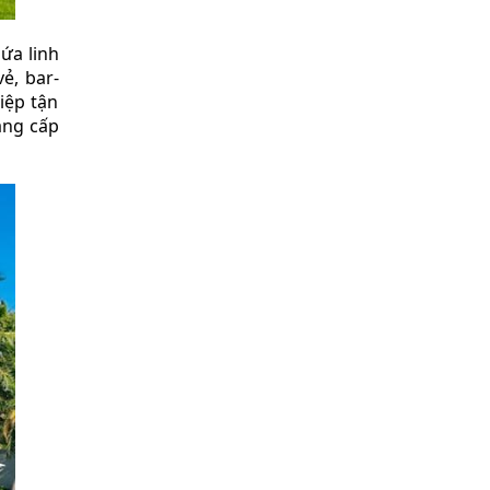
ứa linh
ẻ, bar-
iệp tận
ẳng cấp