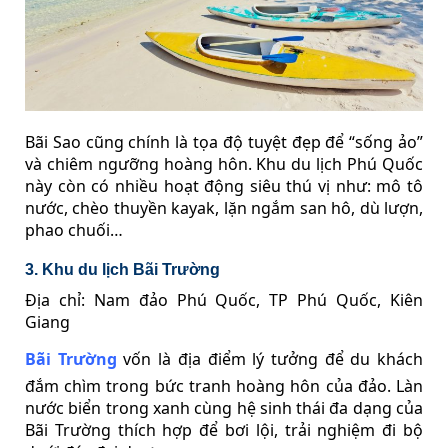
Bãi Sao cũng chính là tọa độ tuyệt đẹp để “sống ảo”
và chiêm ngưỡng hoàng hôn. Khu du lịch Phú Quốc
này còn có nhiều hoạt động siêu thú vị như: mô tô
nước, chèo thuyền kayak, lặn ngắm san hô, dù lượn,
phao chuối…
3. Khu du lịch Bãi Trường
Địa chỉ: Nam đảo Phú Quốc, TP Phú Quốc, Kiên
Giang
Bãi Trường
vốn là địa điểm lý tưởng để du khách
đắm chìm trong bức tranh hoàng hôn của đảo. Làn
nước biển trong xanh cùng hệ sinh thái đa dạng của
Bãi Trường thích hợp để bơi lội, trải nghiệm đi bộ