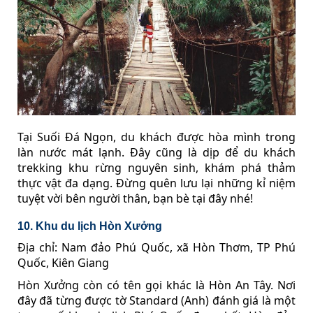
Tại Suối Đá Ngọn, du khách được hòa mình trong
làn nước mát lạnh. Đây cũng là dịp để du khách
trekking khu rừng nguyên sinh, khám phá thảm
thực vật đa dạng. Đừng quên lưu lại những kỉ niệm
tuyệt vời bên người thân, bạn bè tại đây nhé!
10. Khu du lịch Hòn Xưởng
Địa chỉ: Nam đảo Phú Quốc, xã Hòn Thơm, TP Phú
Quốc, Kiên Giang
Hòn Xưởng còn có tên gọi khác là Hòn An Tây. Nơi
đây đã từng được tờ Standard (Anh) đánh giá là một