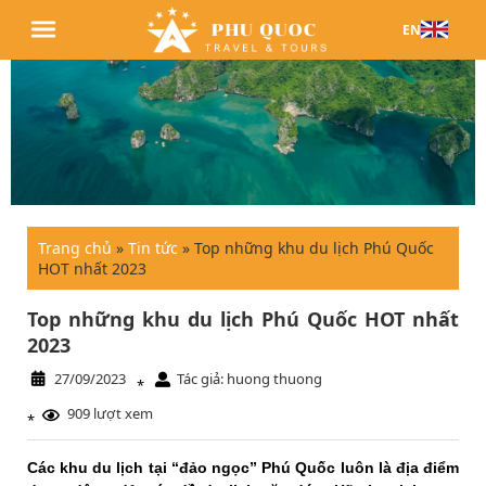
EN
Trang chủ
»
Tin tức
»
Top những khu du lịch Phú Quốc
HOT nhất 2023
Top những khu du lịch Phú Quốc HOT nhất
2023
27/09/2023
Tác giả: huong thuong
*
909 lượt xem
*
Các khu du lịch tại “đảo ngọc” Phú Quốc luôn là địa điểm