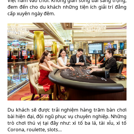
Việt nam vào chơi. Không gian sòng bài sang trọng,
đem đến cho du khách những tiện ích giải trí đẳng
cấp xuyên ngày đêm.
Du khách sẽ được trải nghiệm hàng trăm bàn chơi
bài hiện đại, đội ngũ phục vụ chuyên nghiệp. Những
trò chơi thú vị tại đây như: xì tố ba lá, tài xỉu, xì tố
Corona, roulette, slots…