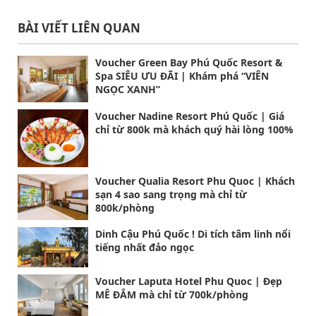
BÀI VIẾT LIÊN QUAN
Voucher Green Bay Phú Quốc Resort &
Spa SIÊU ƯU ĐÃI | Khám phá “VIÊN
NGỌC XANH”
Voucher Nadine Resort Phú Quốc | Giá
chỉ từ 800k mà khách quý hài lòng 100%
Voucher Qualia Resort Phu Quoc | Khách
sạn 4 sao sang trọng mà chỉ từ
800k/phòng
Dinh Cậu Phú Quốc ! Di tích tâm linh nổi
tiếng nhất đảo ngọc
Voucher Laputa Hotel Phu Quoc | Đẹp
MÊ ĐẮM mà chỉ từ 700k/phòng