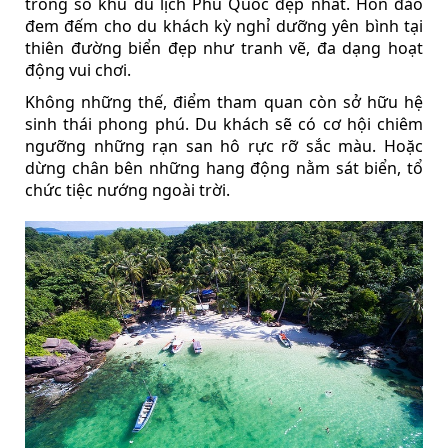
trong số khu du lịch Phú Quốc đẹp nhất. Hòn đảo
đem đếm cho du khách kỳ nghỉ dưỡng yên bình tại
thiên đường biển đẹp như tranh vẽ, đa dạng hoạt
động vui chơi.
Không những thế, điểm tham quan còn sở hữu hệ
sinh thái phong phú. Du khách sẽ có cơ hội chiêm
ngưỡng những rạn san hô rực rỡ sắc màu. Hoặc
dừng chân bên những hang động nằm sát biển, tổ
chức tiệc nướng ngoài trời.