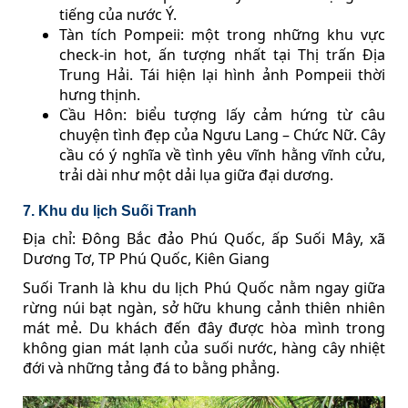
tiếng của nước Ý.
Tàn tích Pompeii: một trong những khu vực
check-in hot, ấn tượng nhất tại Thị trấn Địa
Trung Hải. Tái hiện lại hình ảnh Pompeii thời
hưng thịnh.
Cầu Hôn: biểu tượng lấy cảm hứng từ câu
chuyện tình đẹp của Ngưu Lang – Chức Nữ. Cây
cầu có ý nghĩa về tình yêu vĩnh hằng vĩnh cửu,
trải dài như một dải lụa giữa đại dương.
7. Khu du lịch Suối Tranh
Địa chỉ: Đông Bắc đảo Phú Quốc, ấp Suối Mây, xã
Dương Tơ, TP Phú Quốc, Kiên Giang
Suối Tranh là khu du lịch Phú Quốc nằm ngay giữa
rừng núi bạt ngàn, sở hữu khung cảnh thiên nhiên
mát mẻ. Du khách đến đây được hòa mình trong
không gian mát lạnh của suối nước, hàng cây nhiệt
đới và những tảng đá to bằng phẳng.