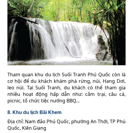
Tham quan khu du lịch Suối Tranh Phú Quốc còn là
cơ hội để du khách khám phá rừng, núi, Hang Dơi,
leo núi. Tại Suối Tranh, du khách có thể tham gia
nhiều hoạt động hấp dẫn như: cắm trại, câu cá,
picnic, tổ chức tiệc nướng BBQ…
8. Khu du lịch Bãi Khem
Địa chỉ: Nam đảo Phú Quốc, phường An Thới, TP Phú
Quốc, Kiên Giang