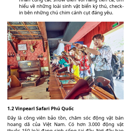
hiểu về những loài sinh vật biển kỳ thú, check-
in bên những chú chim cánh cụt đáng yêu.
1.2 Vinpearl Safari Phú Quốc
Đây là công viên bảo tồn, chăm sóc động vật bán
hoang dã của Việt Nam. Có hơn 3.000 động vật
thuộc 150 loài đang sinh sống tại đây. Nơi đây bao