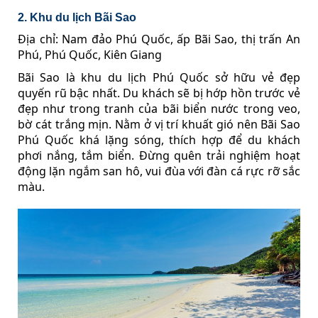
2. Khu du lịch Bãi Sao
Địa chỉ: Nam đảo Phú Quốc, ấp Bãi Sao, thị trấn An
Phú, Phú Quốc, Kiên Giang
Bãi Sao là khu du lịch Phú Quốc sở hữu vẻ đẹp
quyến rũ bậc nhất. Du khách sẽ bị hớp hồn trước vẻ
đẹp như trong tranh của bãi biển nước trong veo,
bờ cát trắng mịn. Nằm ở vị trí khuất gió nên Bãi Sao
Phú Quốc khá lặng sóng, thích hợp để du khách
phơi nắng, tắm biển. Đừng quên trải nghiệm hoạt
động lặn ngắm san hô, vui đùa với đàn cá rực rỡ sắc
màu.