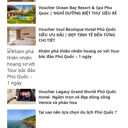
Voucher Ocean Bay Resort & Spa Phu
Quoc | NGHỈ DƯỠNG BIỆT THỰ SIÊU RẺ
Voucher Soul Boutique Hotel Phú Quốc
SIÊU ƯU ĐÃI | ĐẸP TINH TẾ ĐẾN TỪNG
CHI TIẾT
Khám phá thiên nhiên hoang sơ với Tour
bắc đảo Phú Quốc – 1 ngày
Voucher Legacy Grand World Phú Quốc
Hotel- Ngắm trọn vẻ đẹp dòng sông
Venice và pháo hoa
Tại sao nên lựa chọn du lịch Phú Quốc ?