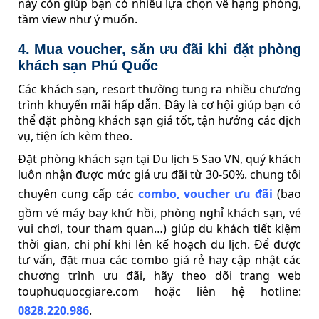
này còn giúp bạn có nhiều lựa chọn về hạng phòng,
tầm view như ý muốn.
4. Mua voucher, săn ưu đãi khi đặt phòng
khách sạn Phú Quốc
Các khách sạn, resort thường tung ra nhiều chương
trình khuyến mãi hấp dẫn. Đây là cơ hội giúp bạn có
thể đặt phòng khách sạn giá tốt, tận hưởng các dịch
vụ, tiện ích kèm theo.
Đặt phòng khách sạn tại Du lịch 5 Sao VN, quý khách
luôn nhận được mức giá ưu đãi từ 30-50%. chung tôi
chuyên cung cấp các
combo, voucher ưu đãi
(bao
gồm vé máy bay khứ hồi, phòng nghỉ khách sạn, vé
vui chơi, tour tham quan…) giúp du khách tiết kiệm
thời gian, chi phí khi lên kế hoạch du lịch. Để được
tư vấn, đặt mua các combo giá rẻ hay cập nhật các
chương trình ưu đãi, hãy theo dõi trang web
touphuquocgiare.com hoặc liên hệ hotline:
0828.220.986
.