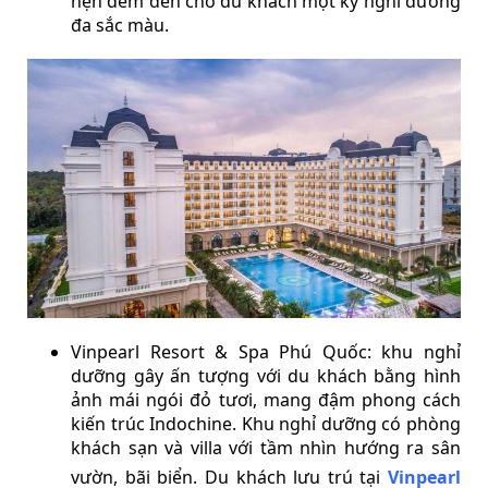
hẹn đem đến cho du khách một kỳ nghỉ dưỡng
đa sắc màu.
Vinpearl Resort & Spa Phú Quốc: khu nghỉ
dưỡng gây ấn tượng với du khách bằng hình
ảnh mái ngói đỏ tươi, mang đậm phong cách
kiến trúc Indochine. Khu nghỉ dưỡng có phòng
khách sạn và villa với tầm nhìn hướng ra sân
vườn, bãi biển. Du khách lưu trú tại
Vinpearl