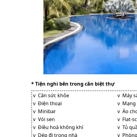
* Tiện nghi bên trong căn biệt thự
v Cân sức khỏe
v Máy s
v Điện thoại
v Mạng 
v Minibar
v Áo ch
v Vòi sen
v Flat-s
v Điều hoà không khí
v Tủ qu
v Dép đi trong nhà
v Phòng