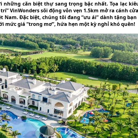
 những căn biệt thự sang trọng bậc nhất. Tọa lạc ki
ải trí” VinWonders sôi động vỏn vẹn 1.5km mở ra cánh c
ệt Nam. Đặc biệt, chúng tôi đang “ưu ái” dành tặng bạn
i mức giá “trong mơ”, hứa hẹn một kỳ nghỉ khó quên!