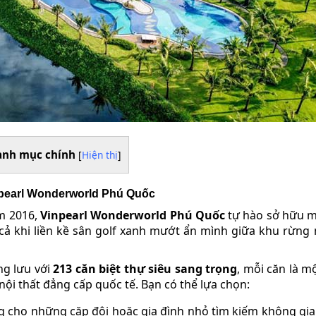
anh mục chính
[
Hiện thị
]
inpearl Wonderworld Phú Quốc
m 2016,
Vinpearl Wonderworld Phú Quốc
tự hào sở hữu m
 cả khi liền kề sân golf xanh mướt ẩn mình giữa khu rừng
ng lưu với
213 căn biệt thự siêu sang trọng
, mỗi căn là m
ị nội thất đẳng cấp quốc tế. Bạn có thể lựa chọn:
 cho những cặp đôi hoặc gia đình nhỏ tìm kiếm không gia