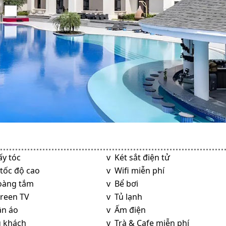
ấy tóc
v Két sắt điện tử
tốc độ cao
v Wifi miễn phí
oàng tắm
v Bể bơi
creen TV
v Tủ lạnh
ần áo
v Ấm điện
 khách
v Trà & Cafe miễn phí