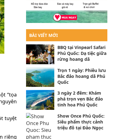
BÀI VIẾT MỚI
BBQ tại Vinpearl Safari
Phú Quốc: Dạ tiệc giữa
rừng hoang dã
Trọn 1 ngày: Phiêu lưu
Bắc đảo hoang dã Phú
Quốc
3 ngày 2 đêm: Khám
ột “tọa
phá trọn vẹn Bắc đảo
 nguyên
tinh hoa Phú Quốc
Show Once Phú Quốc:
ột tuyệt
Siêu phẩm thực cảnh
triệu đô tại Đảo Ngọc
n riêng