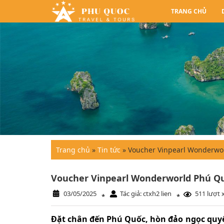
TRANG CHỦ
Trang chủ
»
Tin tức
»
Voucher Vinpearl Wonderw
Voucher Vinpearl Wonderworld Phú 
03/05/2025
Tác giả: ctxh2 lien
511 lượt
*
*
Đặt chân đến Phú Quốc, hòn đảo ngọc quyế