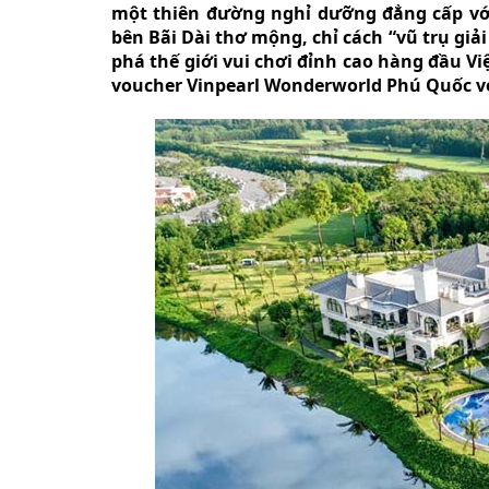
một thiên đường nghỉ dưỡng đẳng cấp với
bên Bãi Dài thơ mộng, chỉ cách “vũ trụ gi
phá thế giới vui chơi đỉnh cao hàng đầu Vi
voucher Vinpearl Wonderworld Phú Quốc vớ