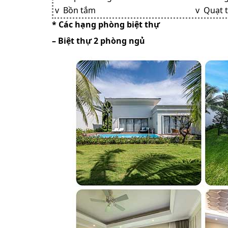
v Bồn tắm
v Quạt 
* Các hạng phòng biệt thự
– Biệt thự 2 phòng ngủ