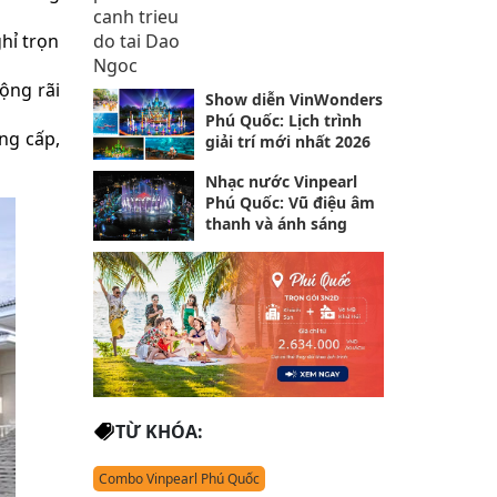
hỉ trọn
ộng rãi
Show diễn VinWonders
Phú Quốc: Lịch trình
ng cấp,
giải trí mới nhất 2026
Nhạc nước Vinpearl
Phú Quốc: Vũ điệu âm
thanh và ánh sáng
TỪ KHÓA:
Combo Vinpearl Phú Quốc