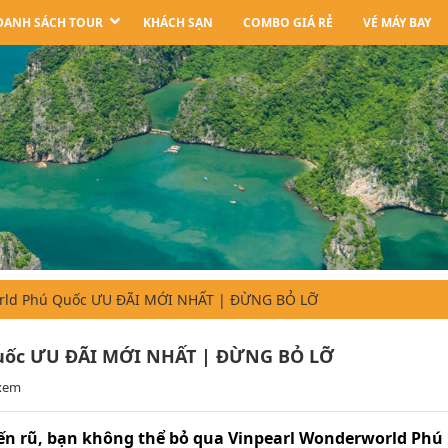
DANH SÁCH TOUR
KHÁCH SẠN
COMBO GIÁ RẺ
VÉ MÁY BAY
orld Phú Quốc ƯU ĐÃI MỚI NHẤT | ĐỪNG BỎ LỠ
Quốc ƯU ĐÃI MỚI NHẤT | ĐỪNG BỎ LỠ
 xem
n rũ, bạn không thể bỏ qua Vinpearl Wonderworld Phú