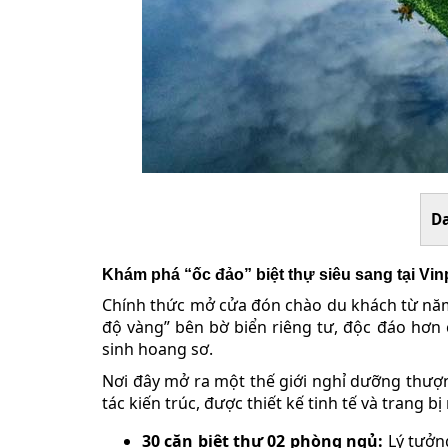
D
Khám phá “ốc đảo” biệt thự siêu sang tại V
Chính thức mở cửa đón chào du khách từ nă
độ vàng” bên bờ biển riêng tư, độc đáo hơn
sinh hoang sơ.
Nơi đây mở ra một thế giới nghỉ dưỡng thượ
tác kiến trúc, được thiết kế tinh tế và trang b
30 căn biệt thự 02 phòng ngủ:
Lý tưởng