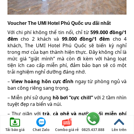
Voucher The UMI Hotel Phú Quốc ưu đãi nhất
Với chi phí không thể tin nổi, chỉ từ
599.000 đồng/1
đêm
cho 2 khách và
99.000 đồng/1 đêm
cho 4
khách, The UMI Hotel Phú Quốc sẽ biến kỳ nghỉ
trong mơ của bạn thành hiện thực. Đây không chỉ là
mức giá “giật mình” mà còn đi kèm với hàng loạt
tiện ích cao cấp miễn phí, đảm bảo bạn sẽ có một
trải nghiệm nghỉ dưỡng đáng nhớ.
–
View hoàng hôn cực đỉnh
ngay từ phòng ngủ và
ban công riêng sang trọng.
– Miễn phí sử dụng
hồ bơi “cực chill”
với 2 tầm nhìn
tuyệt đẹp ra biển và núi.
– Thư giãn với
trà, cà phê và nước suối miễn phí
được phục vụ mỗi ngày trong phòng.
– Đặc biệt, đội ngũ lễ tân sẽ
tư vấn miễn phí
các gói
Tải báo giá
Chat Zalo
Combo giá rẻ
0825.437.888
Lên trên