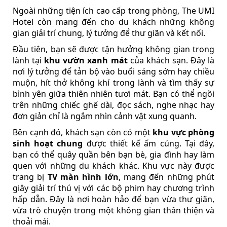
Ngoài những tiện ích cao cấp trong phòng, The UMI
Hotel còn mang đến cho du khách những không
gian giải trí chung, lý tưởng để thư giãn và kết nối.
Đầu tiên, bạn sẽ được tận hưởng không gian trong
lành tại
khu vườn xanh mát
của khách sạn. Đây là
nơi lý tưởng để tản bộ vào buổi sáng sớm hay chiều
muộn, hít thở không khí trong lành và tìm thấy sự
bình yên giữa thiên nhiên tươi mát. Bạn có thể ngồi
trên những chiếc ghế dài, đọc sách, nghe nhạc hay
đơn giản chỉ là ngắm nhìn cảnh vật xung quanh.
Bên cạnh đó, khách sạn còn có một
khu vực phòng
sinh hoạt chung
được thiết kế ấm cúng. Tại đây,
bạn có thể quây quần bên bạn bè, gia đình hay làm
quen với những du khách khác. Khu vực này được
trang bị
TV màn hình lớn
, mang đến những phút
giây giải trí thú vị với các bộ phim hay chương trình
hấp dẫn. Đây là nơi hoàn hảo để bạn vừa thư giãn,
vừa trò chuyện trong một không gian thân thiện và
thoải mái.