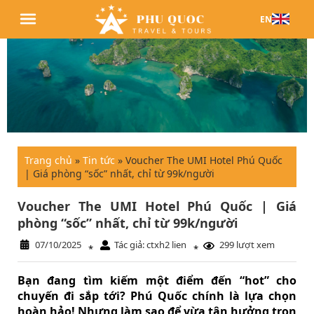
EN
Trang chủ
»
Tin tức
»
Voucher The UMI Hotel Phú Quốc
| Giá phòng “sốc” nhất, chỉ từ 99k/người
Voucher The UMI Hotel Phú Quốc | Giá
phòng “sốc” nhất, chỉ từ 99k/người
07/10/2025
Tác giả: ctxh2 lien
299 lượt xem
*
*
Bạn đang tìm kiếm một điểm đến “hot” cho
chuyến đi sắp tới? Phú Quốc chính là lựa chọn
hoàn hảo! Nhưng làm sao để vừa tận hưởng trọn