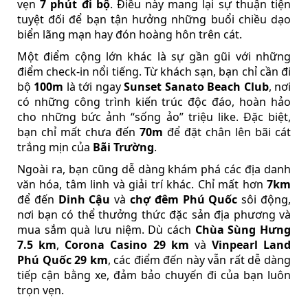
vẹn
7 phút đi bộ
. Điều này mang lại sự thuận tiện
tuyệt đối để bạn tận hưởng những buổi chiều dạo
biển lãng mạn hay đón hoàng hôn trên cát.
Một điểm cộng lớn khác là sự gần gũi với những
điểm check-in nổi tiếng. Từ khách sạn, bạn chỉ cần đi
bộ
100m
là tới ngay
Sunset Sanato Beach Club
, nơi
có những công trình kiến trúc độc đáo, hoàn hảo
cho những bức ảnh “sống ảo” triệu like. Đặc biệt,
bạn chỉ mất chưa đến
70m
để đặt chân lên bãi cát
trắng mịn của
Bãi Trường
.
Ngoài ra, bạn cũng dễ dàng khám phá các địa danh
văn hóa, tâm linh và giải trí khác. Chỉ mất hơn
7km
để đến
Dinh Cậu
và
chợ đêm Phú Quốc
sôi động,
nơi bạn có thể thưởng thức đặc sản địa phương và
mua sắm quà lưu niệm. Dù cách
Chùa Sùng Hưng
7.5 km
,
Corona Casino 29 km
và
Vinpearl Land
Phú Quốc 29 km
, các điểm đến này vẫn rất dễ dàng
tiếp cận bằng xe, đảm bảo chuyến đi của bạn luôn
trọn vẹn.