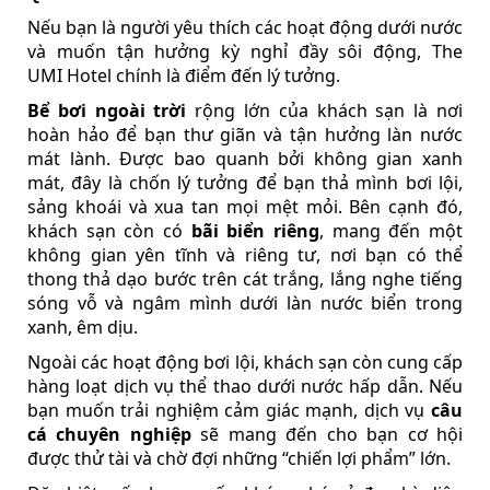
Nếu bạn là người yêu thích các hoạt động dưới nước
và muốn tận hưởng kỳ nghỉ đầy sôi động, The
UMI Hotel chính là điểm đến lý tưởng.
Bể bơi ngoài trời
rộng lớn của khách sạn là nơi
hoàn hảo để bạn thư giãn và tận hưởng làn nước
mát lành. Được bao quanh bởi không gian xanh
mát, đây là chốn lý tưởng để bạn thả mình bơi lội,
sảng khoái và xua tan mọi mệt mỏi. Bên cạnh đó,
khách sạn còn có
bãi biển riêng
, mang đến một
không gian yên tĩnh và riêng tư, nơi bạn có thể
thong thả dạo bước trên cát trắng, lắng nghe tiếng
sóng vỗ và ngâm mình dưới làn nước biển trong
xanh, êm dịu.
Ngoài các hoạt động bơi lội, khách sạn còn cung cấp
hàng loạt dịch vụ thể thao dưới nước hấp dẫn. Nếu
bạn muốn trải nghiệm cảm giác mạnh, dịch vụ
câu
cá chuyên nghiệp
sẽ mang đến cho bạn cơ hội
được thử tài và chờ đợi những “chiến lợi phẩm” lớn.