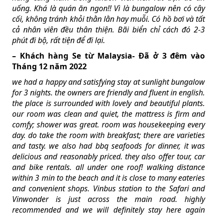
uống. Khá là quán ăn ngon!! Vì là bungalow nên có cây
cối, không tránh khỏi thằn lằn hay muỗi. Có hồ bơi và tất
cả nhân viên đều thân thiện. Bãi biển chỉ cách đó 2-3
phút đi bộ, rất tiện để đi lại.
– Khách hàng Se từ Malaysia- Đã ở 3 đêm vào
Tháng 12 năm 2022
we had a happy and satisfying stay at sunlight bungalow
for 3 nights. the owners are friendly and fluent in english.
the place is surrounded with lovely and beautiful plants.
our room was clean and quiet, the mattress is firm and
comfy; shower was great. room was housekeeping every
day. do take the room with breakfast; there are varieties
and tasty. we also had bbq seafoods for dinner, it was
delicious and reasonably priced. they also offer tour, car
and bike rentals. all under one roof! walking distance
within 3 min to the beach and it is close to many eateries
and convenient shops. Vinbus station to the Safari and
Vinwonder is just across the main road. highly
recommended and we will definitely stay here again