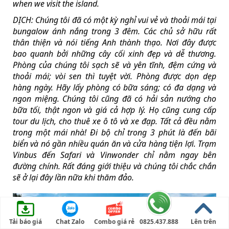
when we visit the island.
DỊCH: Chúng tôi đã có một kỳ nghỉ vui vẻ và thoải mái tại
bungalow ánh nắng trong 3 đêm. Các chủ sở hữu rất
thân thiện và nói tiếng Anh thành thạo. Nơi đây được
bao quanh bởi những cây cối xinh đẹp và dễ thương.
Phòng của chúng tôi sạch sẽ và yên tĩnh, đệm cứng và
thoải mái; vòi sen thì tuyệt vời. Phòng được dọn dẹp
hàng ngày. Hãy lấy phòng có bữa sáng; có đa dạng và
ngon miệng. Chúng tôi cũng đã có hải sản nướng cho
bữa tối, thật ngon và giá cả hợp lý. Họ cũng cung cấp
tour du lịch, cho thuê xe ô tô và xe đạp. Tất cả đều nằm
trong một mái nhà! Đi bộ chỉ trong 3 phút là đến bãi
biển và nó gần nhiều quán ăn và cửa hàng tiện lợi. Trạm
Vinbus đến Safari và Vinwonder chỉ nằm ngay bên
đường chính. Rất đáng giới thiệu và chúng tôi chắc chắn
sẽ ở lại đây lần nữa khi thăm đảo.
Tải báo giá
Chat Zalo
Combo giá rẻ
0825.437.888
Lên trên