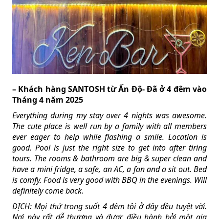
– Khách hàng SANTOSH từ Ấn Độ- Đã ở 4 đêm vào
Tháng 4 năm 2025
Everything during my stay over 4 nights was awesome.
The cute place is well run by a family with all members
ever eager to help while flashing a smile. Location is
good. Pool is just the right size to get into after tiring
tours. The rooms & bathroom are big & super clean and
have a mini fridge, a safe, an AC, a fan and a sit out. Bed
is comfy. Food is very good with BBQ in the evenings. Will
definitely come back.
DỊCH: Mọi thứ trong suốt 4 đêm tôi ở đây đều tuyệt vời.
Nơi này rất dễ thương và được điều hành bởi một gia