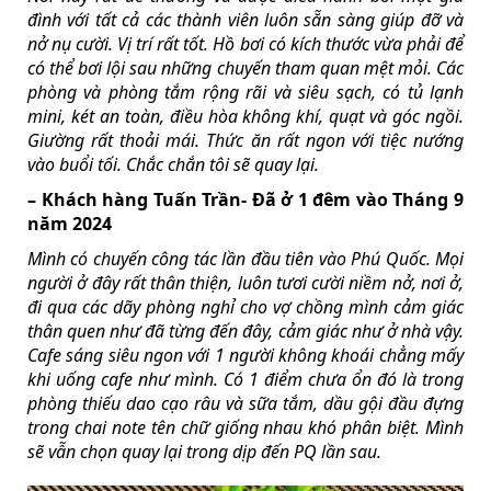
đình với tất cả các thành viên luôn sẵn sàng giúp đỡ và
nở nụ cười. Vị trí rất tốt. Hồ bơi có kích thước vừa phải để
có thể bơi lội sau những chuyến tham quan mệt mỏi. Các
phòng và phòng tắm rộng rãi và siêu sạch, có tủ lạnh
mini, két an toàn, điều hòa không khí, quạt và góc ngồi.
Giường rất thoải mái. Thức ăn rất ngon với tiệc nướng
vào buổi tối. Chắc chắn tôi sẽ quay lại.
– Khách hàng Tuấn Trần- Đã ở 1 đêm vào Tháng 9
năm 2024
Mình có chuyến công tác lần đầu tiên vào Phú Quốc. Mọi
người ở đây rất thân thiện, luôn tươi cười niềm nở, nơi ở,
đi qua các dãy phòng nghỉ cho vợ chồng mình cảm giác
thân quen như đã từng đến đây, cảm giác như ở nhà vậy.
Cafe sáng siêu ngon với 1 người không khoái chẳng mấy
khi uống cafe như mình. Có 1 điểm chưa ổn đó là trong
phòng thiếu dao cạo râu và sữa tắm, dầu gội đầu đựng
trong chai note tên chữ giống nhau khó phân biệt. Mình
sẽ vẫn chọn quay lại trong dịp đến PQ lần sau.