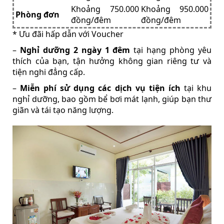
Khoảng 750.000
Khoảng 950.000
Phòng đơn
đồng/đêm
đồng/đêm
* Ưu đãi hấp dẫn với Voucher
–
Nghỉ dưỡng 2 ngày 1 đêm
tại hạng phòng yêu
thích của bạn, tận hưởng không gian riêng tư và
tiện nghi đẳng cấp.
–
Miễn phí sử dụng các dịch vụ tiện ích
tại khu
nghỉ dưỡng, bao gồm bể bơi mát lạnh, giúp bạn thư
giãn và tái tạo năng lượng.