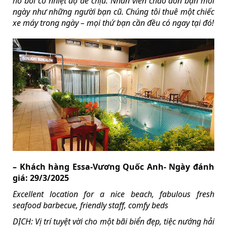
hồ bơi có nhiệt độ dễ chịu. Nhân viên chào đón bạn mỗi
ngày như những người bạn cũ. Chúng tôi thuê một chiếc
xe máy trong ngày – mọi thứ bạn cần đều có ngay tại đó!
– Khách hàng Essa-Vương Quốc Anh- Ngày đánh
giá: 29/3/2025
Excellent location for a nice beach, fabulous fresh
seafood barbecue, friendly staff, comfy beds
DỊCH: Vị trí tuyệt vời cho một bãi biển đẹp, tiệc nướng hải