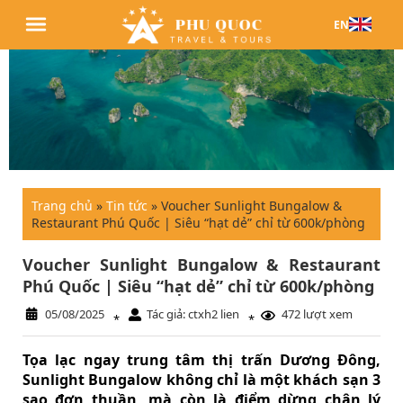
EN
Trang chủ
»
Tin tức
»
Voucher Sunlight Bungalow &
Restaurant Phú Quốc | Siêu “hạt dẻ” chỉ từ 600k/phòng
Voucher Sunlight Bungalow & Restaurant
Phú Quốc | Siêu “hạt dẻ” chỉ từ 600k/phòng
05/08/2025
Tác giả: ctxh2 lien
472 lượt xem
*
*
Tọa lạc ngay trung tâm thị trấn Dương Đông,
Sunlight Bungalow không chỉ là một khách sạn 3
sao đơn thuần, mà còn là điểm dừng chân lý