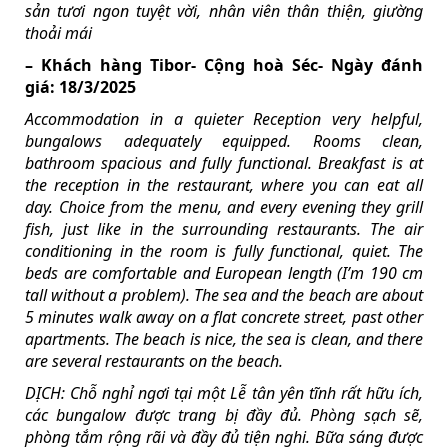
sản tươi ngon tuyệt vời, nhân viên thân thiện, giường
thoải mái
– Khách hàng Tibor- Cộng hoà Séc- Ngày đánh
giá: 18/3/2025
Accommodation in a quieter Reception very helpful,
bungalows adequately equipped. Rooms clean,
bathroom spacious and fully functional. Breakfast is at
the reception in the restaurant, where you can eat all
day. Choice from the menu, and every evening they grill
fish, just like in the surrounding restaurants. The air
conditioning in the room is fully functional, quiet. The
beds are comfortable and European length (I’m 190 cm
tall without a problem). The sea and the beach are about
5 minutes walk away on a flat concrete street, past other
apartments. The beach is nice, the sea is clean, and there
are several restaurants on the beach.
DỊCH: Chỗ nghỉ ngơi tại một Lễ tân yên tĩnh rất hữu ích,
các bungalow được trang bị đầy đủ. Phòng sạch sẽ,
phòng tắm rộng rãi và đầy đủ tiện nghi. Bữa sáng được