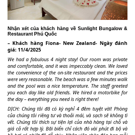
Nhận xét của khách hàng về Sunlight Bungalow &
Restaurant Phú Quốc
– Khách hàng Fiona- New Zealand- Ngày đánh
giá: 11/4/2025
We had a fabulous 4 night stay! Our room was private
and comfortable, and it was impeccably clean. We loved
the convenience of the on-site restaurant and the prices
were very reasonable. The beach was a few minutes walk
and the pool was a nice temperature. The staff greeted
you each day like old friends. We hired a motorbike for
the day – everything you need is right there!
DỊCH: Chúng tôi đã có kỳ nghỉ 4 đêm tuyệt vời! Phòng
của chúng tôi riêng tư và thoải mái, và sạch sẽ không tì
vết. Chúng tôi thích sự tiện lợi của nhà hàng tại chỗ và
giá cả rất hợp lý. Bãi biển chỉ cách đó vài phút đi bộ và