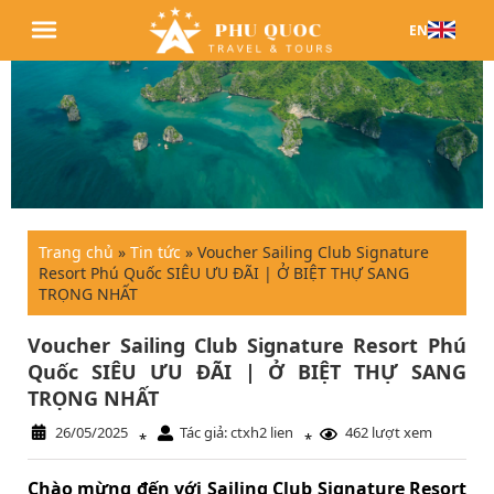
EN
Trang chủ
»
Tin tức
»
Voucher Sailing Club Signature
Resort Phú Quốc SIÊU ƯU ĐÃI | Ở BIỆT THỰ SANG
TRỌNG NHẤT
Voucher Sailing Club Signature Resort Phú
Quốc SIÊU ƯU ĐÃI | Ở BIỆT THỰ SANG
TRỌNG NHẤT
26/05/2025
Tác giả: ctxh2 lien
462 lượt xem
*
*
Chào mừng đến với Sailing Club Signature Resort