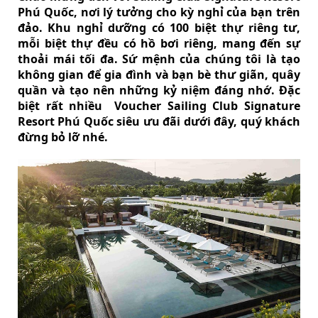
Phú Quốc, nơi lý tưởng cho kỳ nghỉ của bạn trên
đảo. Khu nghỉ dưỡng có 100 biệt thự riêng tư,
mỗi biệt thự đều có hồ bơi riêng, mang đến sự
thoải mái tối đa. Sứ mệnh của chúng tôi là tạo
không gian để gia đình và bạn bè thư giãn, quây
quần và tạo nên những kỷ niệm đáng nhớ. Đặc
biệt rất nhiều Voucher Sailing Club Signature
Resort Phú Quốc siêu ưu đãi dưới đây, quý khách
đừng bỏ lỡ nhé.