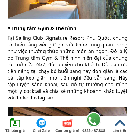
* Trung tâm Gym & Thể hình
Tại Sailing Club Signature Resort Phú Quốc, chúng
tôi hiểu rằng việc giữ gìn sức khỏe cũng quan trọng
như việc thưởng thức những món ăn ngon. Đó là lý
do Trung tâm Gym & Thể hình hiện đại của chúng
tôi mở cửa 24/7, độc quyền cho khách. Dù bạn ưu
tiên nâng tạ, chạy bộ buổi sáng hay đơn giản là các
bài tập kéo giãn, mọi tiện nghi đều sẵn sàng. Hãy
tập luyện sảng khoái, sau đó tự thưởng cho mình
một ly cocktail và chia sẻ những khoảnh khắc tuyệt
vời đó lên Instagram!
Tải báo giá
Chat Zalo
Combo giá rẻ
0825.437.888
Lên trên