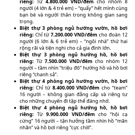
riêng:
Từ
4.800.000 VND/đêm
cho nhóm 8
người (4 lớn & 4 trẻ em) – “quẩy” hết mình cùng
bạn bè và người thân trong không gian sang
trọng.
Biệt thự 3 phòng ngủ hướng vườn, hồ bơi
riêng:
Chỉ từ
7.200.000 VND/đêm
cho đoàn 12
người (6 lớn & 6 trẻ em) – “ngôi nhà” thứ hai
rộng rãi và tiện nghi cho cả gia đình lớn.
Biệt thự 3 phòng ngủ hướng hồ, hồ bơi
riêng:
Từ
7.500.000 VND/đêm
cho nhóm 12
người – tầm nhìn “triệu đô” hướng hồ và hồ bơi
riêng “chanh sả”.
Biệt thự 4 phòng ngủ hướng vườn, hồ bơi
riêng:
Chỉ từ
8.400.000 VND/đêm
cho “team”
16 người – không gian đẳng cấp và riêng tư
cho những chuyến đi tập thể đáng nhớ.
Biệt thự 4 phòng ngủ hướng hồ, hồ bơi
riêng:
Từ
9.900.000 VND/đêm
cho “hội cạ
cứng” 16 người – tận hưởng tầm nhìn hồ “mãn
nhãn” và hồ bơi riêng “cực chill”.