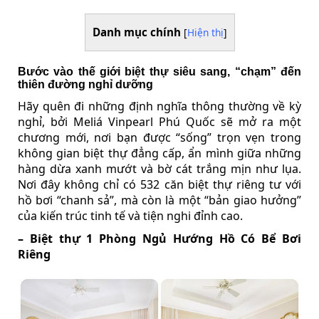
Danh mục chính
[
Hiện thị
]
Bước vào thế giới biệt thự siêu sang, “chạm” đến
thiên đường nghỉ dưỡng
Hãy quên đi những định nghĩa thông thường về kỳ
nghỉ, bởi Meliá Vinpearl Phú Quốc sẽ mở ra một
chương mới, nơi bạn được “sống” trọn vẹn trong
không gian biệt thự đẳng cấp, ẩn mình giữa những
hàng dừa xanh mướt và bờ cát trắng mịn như lụa.
Nơi đây không chỉ có 532 căn biệt thự riêng tư với
hồ bơi “chanh sả”, mà còn là một “bản giao hưởng”
của kiến trúc tinh tế và tiện nghi đỉnh cao.
– Biệt thự 1 Phòng Ngủ Hướng Hồ Có Bể Bơi
Riêng