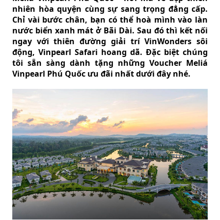
nhiên hòa quyện cùng sự sang trọng đẳng cấp.
Chỉ vài bước chân, bạn có thể hoà mình vào làn
nước biển xanh mát ở Bãi Dài. Sau đó thì kết nối
ngay với thiên đường giải trí VinWonders sôi
động, Vinpearl Safari hoang dã. Đặc biệt chúng
tôi sẵn sàng dành tặng những Voucher Meliá
Vinpearl Phú Quốc ưu đãi nhất dưới đây nhé.