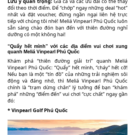
Lưu ý quan trọng:
Giá cả và các ưu đãi có thể thay
đổi theo thời điểm. Để “chớp” ngay những deal “hot”
nhất và đặt voucher, đừng ngần ngại liên hệ trực
tiếp với chúng tôi nhé! Meliá Vinpearl Phú Quốc luôn
sẵn sàng chào đón bạn đến với thiên đường nghỉ
dưỡng có một không hai!
“Quẩy hết mình” với các địa điểm vui chơi xung
quanh Meliá Vinpearl Phú Quốc
Khám phá “thiên đường giải trí” quanh Meliá
Vinpearl Phú Quốc: “Quẩy” hết mình, “cháy” hết cỡ!
Nếu bạn là một “tín đồ” của những trải nghiệm sôi
động và đáng nhớ, thì Meliá Vinpearl Phú Quốc
chính là “trạm dừng chân” lý tưởng để bạn “khám
phá” những “điểm đến” vui chơi “cực chất” ngay gần
đó:
* Vinpearl Golf Phú Quốc