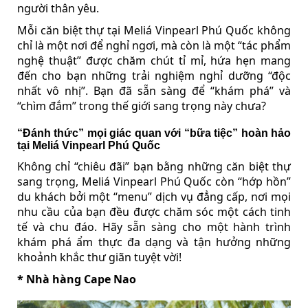
người thân yêu.
Mỗi căn biệt thự tại Meliá Vinpearl Phú Quốc không
chỉ là một nơi để nghỉ ngơi, mà còn là một “tác phẩm
nghệ thuật” được chăm chút tỉ mỉ, hứa hẹn mang
đến cho bạn những trải nghiệm nghỉ dưỡng “độc
nhất vô nhị”. Bạn đã sẵn sàng để “khám phá” và
“chìm đắm” trong thế giới sang trọng này chưa?
“Đánh thức” mọi giác quan với “bữa tiệc” hoàn hảo
tại Meliá Vinpearl Phú Quốc
Không chỉ “chiêu đãi” bạn bằng những căn biệt thự
sang trọng, Meliá Vinpearl Phú Quốc còn “hớp hồn”
du khách bởi một “menu” dịch vụ đẳng cấp, nơi mọi
nhu cầu của bạn đều được chăm sóc một cách tinh
tế và chu đáo. Hãy sẵn sàng cho một hành trình
khám phá ẩm thực đa dạng và tận hưởng những
khoảnh khắc thư giãn tuyệt vời!
* Nhà hàng Cape Nao