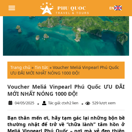
EN
Trang chủ
»
Tin tức
»
Voucher Meliá Vinpearl Phú Quốc
ƯU ĐÃI MỚI NHẤT NÓNG 1000 ĐỘ!
Voucher Meliá Vinpearl Phú Quốc ƯU ĐÃI
MỚI NHẤT NÓNG 1000 ĐỘ!
04/05/2025
Tác giả: ctxh2 lien
529 lượt xem
*
*
Bạn thân mến ơi, hãy tạm gác lại những bộn bề
thường nhật để trở về “chữa lành” tâm hồn ở
Meliá Vinpearl Phú Quốc – nơi mà vẻ đẹp thiên