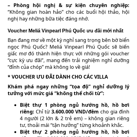
– Phòng hội nghị & sự kiện chuyên nghiệp:
“Không gian hoàn hảo” cho các buổi hội thảo, hội
nghị hay những bữa tiệc đáng nhớ.
Voucher Meliá Vinpearl Phú Quốc ưu đãi mới nhất
Bạn đang mơ về một kỳ nghỉ sang trọng bên bờ biển
ngọc Phú Quốc? Meliá Vinpearl Phú Quốc sẽ biến
giấc mơ đó thành hiện thực với những gói voucher
“cực kỳ ưu đãi”, mang đến trải nghiệm nghỉ dưỡng
“đỉnh của chóp” mà không lo về giá!
* VOUCHER ƯU ĐÃI DÀNH CHO CÁC VILLA
Khám phá ngay những “tọa độ” nghỉ dưỡng lý
tưởng với mức giá “không thể chối từ”:
Biệt thự 1 phòng ngủ hướng hồ, hồ bơi
riêng:
Chỉ từ
3.600.000 VND/đêm
cho gia đình
4 người (2 lớn & 2 trẻ em) – không gian riêng
tư, thoải mái “tận hưởng” từng khoảnh khắc.
Biệt thự 2 phòng ngủ hướng hồ, hồ bơi