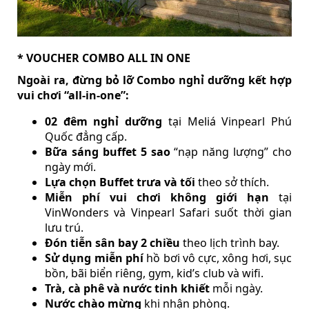
* VOUCHER COMBO ALL IN ONE
Ngoài ra, đừng bỏ lỡ Combo nghỉ dưỡng kết hợp
vui chơi “all-in-one”:
02 đêm nghỉ dưỡng
tại Meliá Vinpearl Phú
Quốc đẳng cấp.
Bữa sáng buffet 5 sao
“nạp năng lượng” cho
ngày mới.
Lựa chọn Buffet trưa và tối
theo sở thích.
Miễn phí vui chơi không giới hạn
tại
VinWonders và Vinpearl Safari suốt thời gian
lưu trú.
Đón tiễn sân bay 2 chiều
theo lịch trình bay.
Sử dụng miễn phí
hồ bơi vô cực, xông hơi, sục
bồn, bãi biển riêng, gym, kid’s club và wifi.
Trà, cà phê và nước tinh khiết
mỗi ngày.
Nước chào mừng
khi nhận phòng.