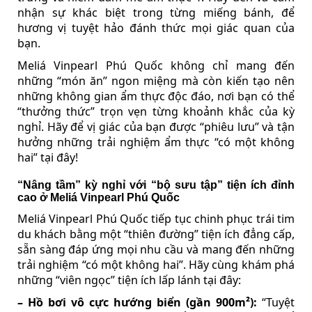
nhận sự khác biệt trong từng miếng bánh, để
hương vị tuyệt hảo đánh thức mọi giác quan của
bạn.
Meliá Vinpearl Phú Quốc không chỉ mang đến
những “món ăn” ngon miệng mà còn kiến tạo nên
những không gian ẩm thực độc đáo, nơi bạn có thể
“thưởng thức” trọn vẹn từng khoảnh khắc của kỳ
nghỉ. Hãy để vị giác của bạn được “phiêu lưu” và tận
hưởng những trải nghiệm ẩm thực “có một không
hai” tại đây!
“Nâng tầm” kỳ nghỉ với “bộ sưu tập” tiện ích đỉnh
cao ở Meliá Vinpearl Phú Quốc
Meliá Vinpearl Phú Quốc tiếp tục chinh phục trái tim
du khách bằng một “thiên đường” tiện ích đẳng cấp,
sẵn sàng đáp ứng mọi nhu cầu và mang đến những
trải nghiệm “có một không hai”. Hãy cùng khám phá
những “viên ngọc” tiện ích lấp lánh tại đây:
– Hồ bơi vô cực hướng biển (gần 900m²):
“Tuyệt