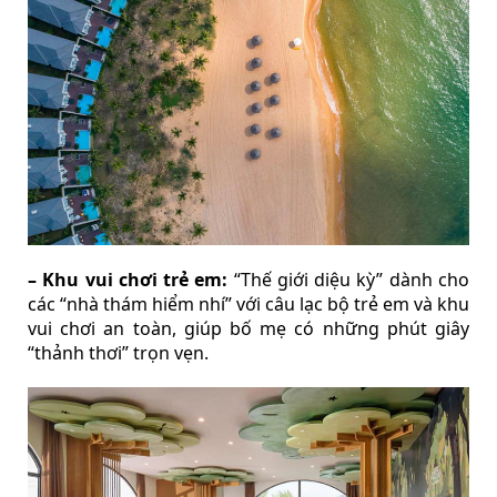
– Khu vui chơi trẻ em:
“Thế giới diệu kỳ” dành cho
các “nhà thám hiểm nhí” với câu lạc bộ trẻ em và khu
vui chơi an toàn, giúp bố mẹ có những phút giây
“thảnh thơi” trọn vẹn.