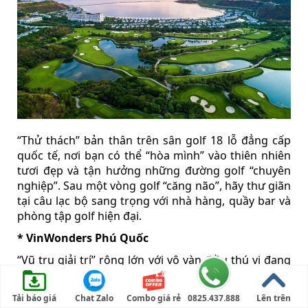
“Thử thách” bản thân trên sân golf 18 lỗ đẳng cấp
quốc tế, nơi bạn có thể “hòa mình” vào thiên nhiên
tươi đẹp và tận hưởng những đường golf “chuyên
nghiệp”. Sau một vòng golf “căng não”, hãy thư giãn
tại câu lạc bộ sang trọng với nhà hàng, quầy bar và
phòng tập golf hiện đại.
* VinWonders Phú Quốc
“Vũ trụ giải trí” rộng lớn với vô vàn điều thú vị đang
chờ bạn khám phá:
– Công viên chủ đề:
“Lạc lối” vào thế giới cổ tích,
Tải báo giá
Chat Zalo
Combo giá rẻ
0825.437.888
Lên trên