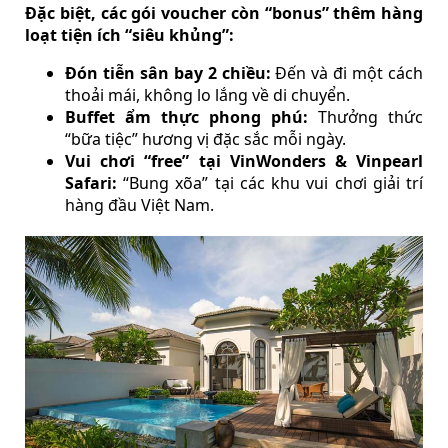
Đặc biệt, các gói voucher còn “bonus” thêm hàng
loạt tiện ích “siêu khủng”:
Đón tiễn sân bay 2 chiều:
Đến và đi một cách
thoải mái, không lo lắng về di chuyển.
Buffet ẩm thực phong phú:
Thưởng thức
“bữa tiệc” hương vị đặc sắc mỗi ngày.
Vui chơi “free” tại VinWonders & Vinpearl
Safari:
“Bung xõa” tại các khu vui chơi giải trí
hàng đầu Việt Nam.