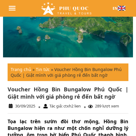
EN
Trang chủ
»
Tin tức
»
Voucher Hồng Bin Bungalow Phú
Quốc | Giật mình với giá phòng rẻ đến bất ngờ
Voucher Hồng Bin Bungalow Phú Quốc |
Giật mình với giá phòng rẻ đến bất ngờ
30/09/2025
Tác giả: ctxh2 lien
289 lượt xem
*
*
Tọa lạc trên sườn đồi thơ mộng, Hồng Bin
Bungalow hiện ra như một chốn nghỉ dưỡng lý
tưởng, ôm trọn bờ biển Phú Quốc thanh bình.