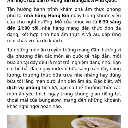
Ẩm thực hấp dẫn ở Hồng Bin Bungalow Phú Quốc
Tận hưởng hành trình khám phá ẩm thực phong
phú tại
nhà hàng Hong Bin
ngay trong khuôn viên
của khu nghỉ dưỡng. Mở cửa phục vụ từ
6:30 sáng
đến 21:00 tối
, nhà hàng mang đến thực đơn đa
dạng, kết hợp tinh hoa ẩm thực Á và Âu, đáp ứng
mọi khẩu vị của du khách.
Từ những món ăn truyền thống mang đậm hương vị
địa phương đến các món ăn quốc tế hấp dẫn, mỗi
bữa ăn tại đây đều là một trải nghiệm đáng nhớ. Bạn
có thể bắt đầu ngày mới với bữa sáng tràn đầy năng
lượng, thưởng thức bữa trưa nhẹ nhàng hay dùng
bữa tối lãng mạn dưới ánh đèn ấm áp. Đặc biệt, với
dịch vụ phòng
tiện lợi, bạn có thể thưởng thức các
món ăn yêu thích ngay trong không gian riêng tư,
thoải mái của bungalow, mang đến những khoảnh
khắc nghỉ ngơi hoàn hảo.