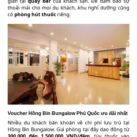
giãn tại
quầy bar
của khách sạn. Để đảm bảo sự
thoải mái cho mọi du khách, khu nghỉ dưỡng cũng
có
phòng hút thuốc
riêng.
Voucher Hồng Bin Bungalow Phú Quốc ưu đãi nhất
Nhiều du khách băn khoăn về chi phí lưu trú tại
Hồng Bin Bungalow. Giá phòng tại đây dao động từ
300.000 đến 1.500.000 VND/đêm
, tùy thuộc vào