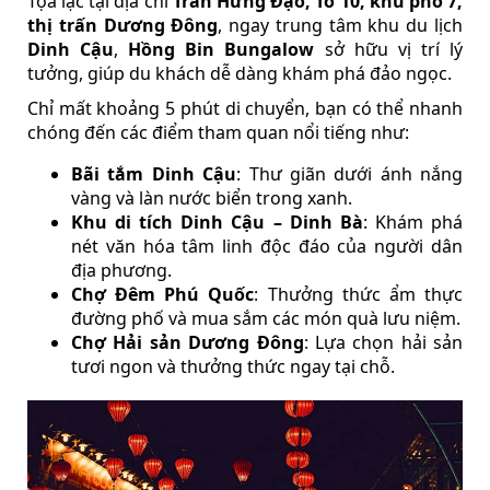
Tọa lạc tại địa chỉ
Trần Hưng Đạo, Tổ 10, khu phố 7,
thị trấn Dương Đông
, ngay trung tâm khu du lịch
Dinh Cậu
,
Hồng Bin Bungalow
sở hữu vị trí lý
tưởng, giúp du khách dễ dàng khám phá đảo ngọc.
Chỉ mất khoảng 5 phút di chuyển, bạn có thể nhanh
chóng đến các điểm tham quan nổi tiếng như:
Bãi tắm Dinh Cậu
: Thư giãn dưới ánh nắng
vàng và làn nước biển trong xanh.
Khu di tích Dinh Cậu – Dinh Bà
: Khám phá
nét văn hóa tâm linh độc đáo của người dân
địa phương.
Chợ Đêm Phú Quốc
: Thưởng thức ẩm thực
đường phố và mua sắm các món quà lưu niệm.
Chợ Hải sản Dương Đông
: Lựa chọn hải sản
tươi ngon và thưởng thức ngay tại chỗ.