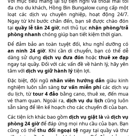
Với mục tiêu mang lại sự tiện nghi và thoải mái tối
đa cho du khách, Hồng Bin Bungalow cung cấp một
loạt các dịch vụ chuyên nghiệp, hoạt động 24/7.
Ngay từ khi bước chân đến, bạn sẽ được chào đón
tại
quầy lễ tân 24 giờ
, nơi thủ tục
nhận phòng/trả
phòng nhanh
chóng giúp bạn tiết kiệm thời gian.
Để đảm bảo an toàn tuyệt đối, khu nghỉ dưỡng có
an ninh 24 giờ
. Khi cần di chuyển, bạn có thể dễ
dàng sử dụng
dịch vụ đưa đón
hoặc
thuê xe đạp
ngay tại quầy. Đối với các vấn đề về hành lý, hãy yên
tâm với
dịch vụ giữ hành lý
tiện lợi.
Đặc biệt, đội ngũ
nhân viên hướng dẫn
giàu kinh
nghiệm luôn sẵn sàng
tư vấn miễn phí
các dịch vụ
du lịch, từ
tour 4 đảo
bằng cano, thuê xe, đến mua
vé tham quan. Ngoài ra,
dịch vụ du lịch
cũng luôn
sẵn sàng để lên kế hoạch cho các chuyến đi của bạn.
Các tiện ích khác bao gồm
dịch vụ giặt là
và
dịch vụ
phòng 24 giờ
để đáp ứng mọi nhu cầu của bạn. Bạn
cũng có thể
thu đổi ngoại tệ
ngay tại quầy và thư