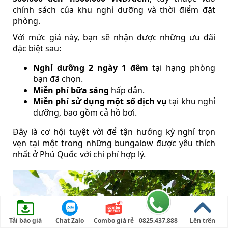
chính sách của khu nghỉ dưỡng và thời điểm đặt
phòng.
Với mức giá này, bạn sẽ nhận được những ưu đãi
đặc biệt sau:
Nghỉ dưỡng 2 ngày 1 đêm
tại hạng phòng
bạn đã chọn.
Miễn phí bữa sáng
hấp dẫn.
Miễn phí sử dụng một số dịch vụ
tại khu nghỉ
dưỡng, bao gồm cả hồ bơi.
Đây là cơ hội tuyệt vời để tận hưởng kỳ nghỉ trọn
vẹn tại một trong những bungalow được yêu thích
nhất ở Phú Quốc với chi phí hợp lý.
Tải báo giá
Chat Zalo
Combo giá rẻ
0825.437.888
Lên trên