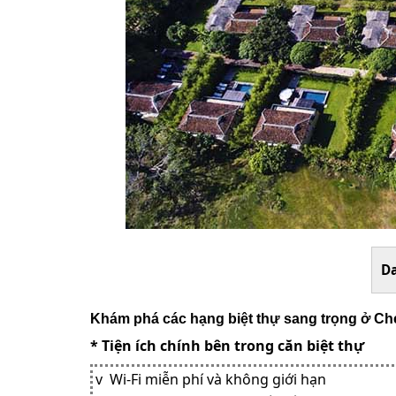
D
Khám phá các hạng biệt thự sang trọng ở C
* Tiện ích chính bên trong căn biệt thự
v Wi-Fi miễn phí và không giới hạn