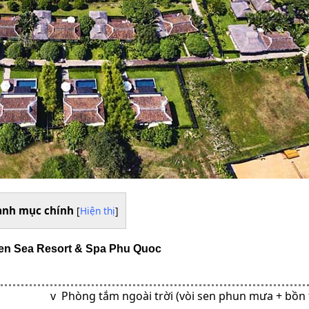
anh mục chính
[
Hiện thị
]
hen Sea Resort & Spa Phu Quoc
v Phòng tắm ngoài trời (vòi sen phun mưa + bồn