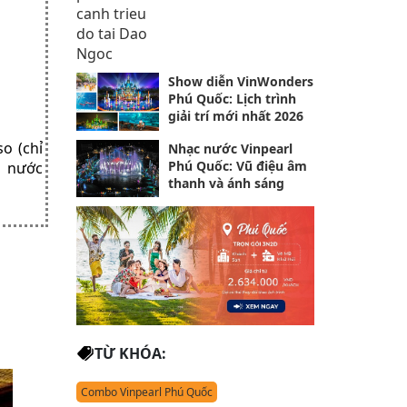
Show diễn VinWonders
Phú Quốc: Lịch trình
giải trí mới nhất 2026
o (chỉ
Nhạc nước Vinpearl
Phú Quốc: Vũ điệu âm
m nước
thanh và ánh sáng
TỪ KHÓA:
Combo Vinpearl Phú Quốc