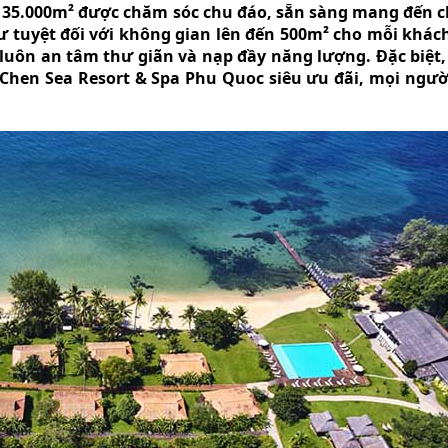
ên 35.000m² được chăm sóc chu đáo, sẵn sàng mang đến 
ư tuyệt đối với không gian lên đến 500m² cho mỗi khác
 luôn an tâm thư giãn và nạp đầy năng lượng. Đặc biệt
 Chen Sea Resort & Spa Phu Quoc siêu ưu đãi, mọi ngư