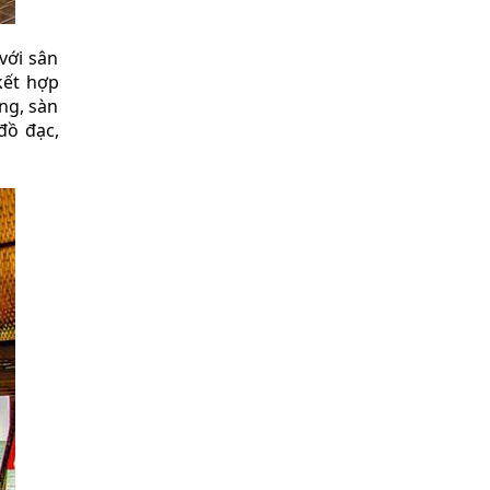
với sân
kết hợp
ng, sàn
đồ đạc,