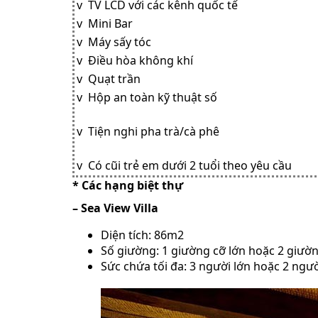
v TV LCD với các kênh quốc tế
v Mini Bar
v Máy sấy tóc
v Điều hòa không khí
v Quạt trần
v Hộp an toàn kỹ thuật số
v Tiện nghi pha trà/cà phê
v Có cũi trẻ em dưới 2 tuổi theo yêu cầu
* Các hạng biệt thự
– Sea View Villa
Diện tích: 86m2
Số giường: 1 giường cỡ lớn hoặc 2 giườ
Sức chứa tối đa: 3 người lớn hoặc 2 ngườ