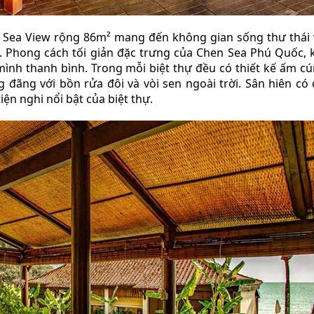
hự Sea View rộng 86m² mang đến không gian sống thư thái 
. Phong cách tối giản đặc trưng của Chen Sea Phú Quốc, 
mình thanh bình. Trong mỗi biệt thự đều có thiết kế ấm cú
đãng với bồn rửa đôi và vòi sen ngoài trời. Sân hiên có 
ện nghi nổi bật của biệt thự.