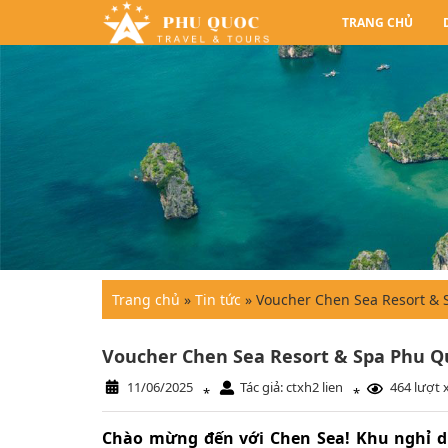
TRANG CHỦ
Trang chủ
»
Tin tức
»
Voucher Chen Sea Resort & S
Voucher Chen Sea Resort & Spa Phu Qu
11/06/2025
Tác giả: ctxh2 lien
464 lượt
*
*
Chào mừng đến với Chen Sea! Khu nghỉ dưỡ