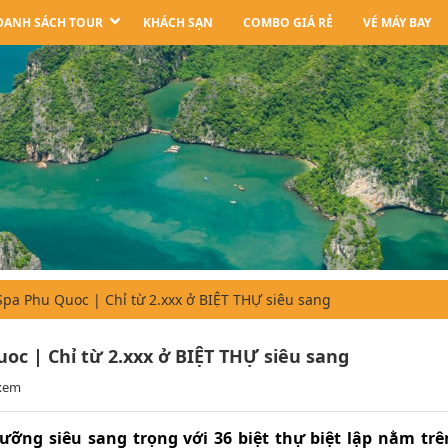
DANH SÁCH TOUR
KHÁCH SẠN
COMBO GIÁ RẺ
VÉ MÁY BAY
pa Phu Quoc | Chỉ từ 2.xxx ở BIỆT THỰ siêu sang
oc | Chỉ từ 2.xxx ở BIỆT THỰ siêu sang
 xem
ng siêu sang trọng với 36 biệt thự biệt lập nằm trê