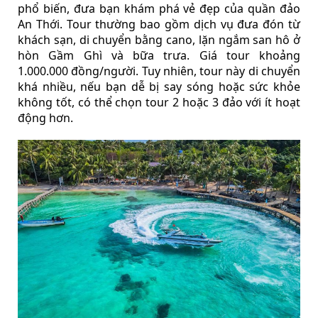
phổ biến, đưa bạn khám phá vẻ đẹp của quần đảo
An Thới. Tour thường bao gồm dịch vụ đưa đón từ
khách sạn, di chuyển bằng cano, lặn ngắm san hô ở
hòn Gầm Ghì và bữa trưa. Giá tour khoảng
1.000.000 đồng/người. Tuy nhiên, tour này di chuyển
khá nhiều, nếu bạn dễ bị say sóng hoặc sức khỏe
không tốt, có thể chọn tour 2 hoặc 3 đảo với ít hoạt
động hơn.