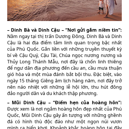
– Dinh Bà và Dinh Cậu – “Nơi gửi gắm niềm tin”:
Nằm ngay tại thị trấn Dương Đông, Dinh Bà và Dinh
Cậu là hai địa điểm tâm linh quan trọng bậc nhất
của Phú Quốc. Gắn liền với những truyền thuyết kỳ
bí về Cậu Quý, Cậu Tài, Chúa ngọc nương nương và
Thủy Long Thánh Mẫu, nơi đây là chốn linh thiêng
để ngư dân địa phương đến cầu an, cầu mưa thuận
gió hòa và một mùa đánh bắt bội thu. Đặc biệt, vào
ngày 15 tháng Giêng âm lịch hàng năm, nơi đây trở
nên náo nhiệt với những lễ hội lớn, thu hút đông
đảo người dân và du khách thập phương.
– Mũi Dinh Cậu – “Điểm hẹn của hoàng hôn”:
Được xem là nơi ngắm hoàng hôn đẹp nhất của Phú
Quốc, Mũi Dinh Cậu gây ấn tượng với những ghềnh
đá có hình thù độc đáo như một ngọn núi vươn
mình ra biển khơi. Khoảnh khắc hoàng hôn tại đây