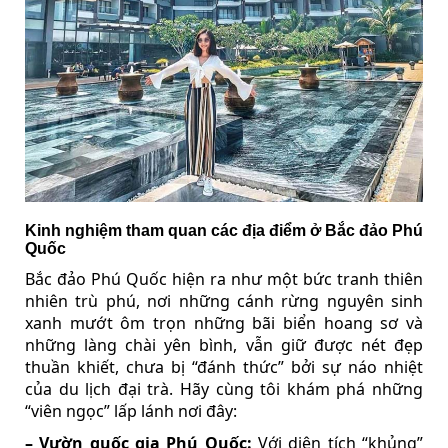
Kinh nghiệm tham quan các địa điểm ở Bắc đảo Phú
Quốc
Bắc đảo Phú Quốc hiện ra như một bức tranh thiên
nhiên trù phú, nơi những cánh rừng nguyên sinh
xanh mướt ôm trọn những bãi biển hoang sơ và
những làng chài yên bình, vẫn giữ được nét đẹp
thuần khiết, chưa bị “đánh thức” bởi sự náo nhiệt
của du lịch đại trà. Hãy cùng tôi khám phá những
“viên ngọc” lấp lánh nơi đây:
– Vườn quốc gia Phú Quốc:
Với diện tích “khủng”