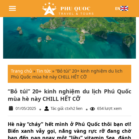
EN
Trang chủ
»
Tin tức
»
“Bỏ túi” 20+ kinh nghiệm du lịch
Phú Quốc mùa hè này CHILL HẾT CỠ
“Bỏ túi” 20+ kinh nghiệm du lịch Phú Quốc
mùa hè này CHILL HẾT CỠ
01/05/2025
Tác giả: ctxh2 lien
654 lượt xem
*
*
Hè này “cháy” hết mình ở Phú Quốc thôi bạn ơi!
Biển xanh vẫy gọi, nắng vàng rực rỡ đang chờ
bạn đến nạp ngay một “liều” vitamin Sea, đánh