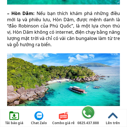
– Hòn Dăm:
Nếu bạn thích khám phá những điều
mới lạ và phiêu lưu, Hòn Dăm, được mệnh danh là
“đảo Robinson của Phú Quốc”, là một lựa chọn thú
vị. Hòn Dăm không có internet, điện chạy bằng năng
lượng mặt trời và chỉ có vài căn bungalow làm từ tre
và gỗ hướng ra biển.
Kinh nghiệm ăn các món ngon ở Phú Quốc
Phú Quốc không chỉ níu chân du khách bởi cảnh sắc
Tải báo giá
Chat Zalo
Combo giá rẻ
0825.437.888
Lên trên