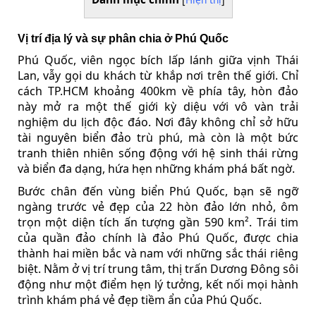
Vị trí địa lý và sự phân chia ở Phú Quốc
Phú Quốc, viên ngọc bích lấp lánh giữa vịnh Thái
Lan, vẫy gọi du khách từ khắp nơi trên thế giới. Chỉ
cách TP.HCM khoảng 400km về phía tây, hòn đảo
này mở ra một thế giới kỳ diệu với vô vàn trải
nghiệm du lịch độc đáo. Nơi đây không chỉ sở hữu
tài nguyên biển đảo trù phú, mà còn là một bức
tranh thiên nhiên sống động với hệ sinh thái rừng
và biển đa dạng, hứa hẹn những khám phá bất ngờ.
Bước chân đến vùng biển Phú Quốc, bạn sẽ ngỡ
ngàng trước vẻ đẹp của 22 hòn đảo lớn nhỏ, ôm
trọn một diện tích ấn tượng gần 590 km². Trái tim
của quần đảo chính là đảo Phú Quốc, được chia
thành hai miền bắc và nam với những sắc thái riêng
biệt. Nằm ở vị trí trung tâm, thị trấn Dương Đông sôi
động như một điểm hẹn lý tưởng, kết nối mọi hành
trình khám phá vẻ đẹp tiềm ẩn của Phú Quốc.