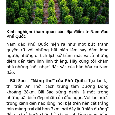
Kinh nghiệm tham quan các địa điểm ở Nam đảo
Phú Quốc
Nam đảo Phú Quốc hiện ra như một bức tranh
quyến rũ với những bãi biển làm say đắm lòng
người, những di tích lịch sử trầm mặc và cả những
điểm đến tâm linh linh thiêng. Hãy cùng tôi khám
phá những “nốt nhạc” đặc sắc của bản hòa ca Nam
đảo:
– Bãi Sao – “Nàng thơ” của Phú Quốc:
Tọa lạc tại
thị trấn An Thới, cách trung tâm Dương Đông
khoảng 28km, Bãi Sao xứng danh là một trong
những bãi biển đẹp nhất của đảo ngọc. Với làn nước
trong xanh đến nao lòng, nổi bật trên nền cát trắng
mịn màng trải dài hơn 7km, nơi đây là “thiên đường”
để bạn thả bước chân trần trên cát, lắng nghe tiếng