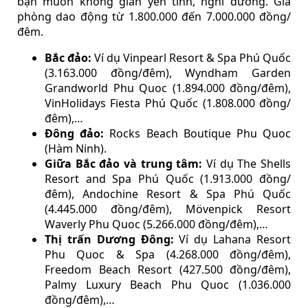
bạn muốn không gian yên tĩnh, nghỉ dưỡng. Giá
phòng dao động từ 1.800.000 đến 7.000.000 đồng/
đêm.
Bắc đảo:
Ví dụ Vinpearl Resort & Spa Phú Quốc
(3.163.000 đồng/đêm), Wyndham Garden
Grandworld Phu Quoc (1.894.000 đồng/đêm),
VinHolidays Fiesta Phú Quốc (1.808.000 đồng/
đêm),…
Đông đảo:
Rocks Beach Boutique Phu Quoc
(Hàm Ninh).
Giữa Bắc đảo và trung tâm:
Ví dụ The Shells
Resort and Spa Phú Quốc (1.913.000 đồng/
đêm), Andochine Resort & Spa Phú Quốc
(4.445.000 đồng/đêm), Mövenpick Resort
Waverly Phu Quoc (5.266.000 đồng/đêm),…
Thị trấn Dương Đông:
Ví dụ Lahana Resort
Phu Quoc & Spa (4.268.000 đồng/đêm),
Freedom Beach Resort (427.500 đồng/đêm),
Palmy Luxury Beach Phu Quoc (1.036.000
đồng/đêm),…