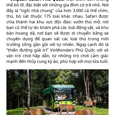
thể bỏ lỡ, đặc biệt với những gia đình có trẻ nhỏ. Nơi
đây là “ngôi nhà chung” của hơn 3.000 cá thể chim,
thú, bò sát thuộc 175 loài khác nhau. Safari được
chia thành hai khu vực độc đáo: vườn thú mở, nơi
bạn có thể tự do khám phá các loài động vật, và khu
bán hoang dã, nơi bạn sẽ được di chuyển bằng xe
chuyên dụng để quan sát các loài thú trong môi
trường sống gần gũi với tự nhiên. Ngay cạnh đó là
“thiên đường giải trí” VinWonders Phú Quốc với vô
vàn trò chơi hấp dẫn, từ những trò chơi cảm giác
mạnh đến thủy cung kỳ ảo, phù hợp với mọi lứa tuổi.