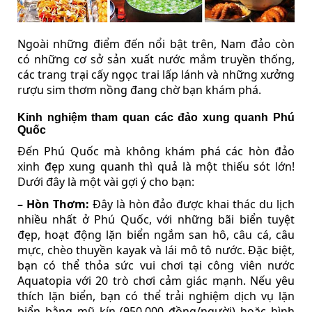
Ngoài những điểm đến nổi bật trên, Nam đảo còn
có những cơ sở sản xuất nước mắm truyền thống,
các trang trại cấy ngọc trai lấp lánh và những xưởng
rượu sim thơm nồng đang chờ bạn khám phá.
Kinh nghiệm tham quan các đảo xung quanh Phú
Quốc
Đến Phú Quốc mà không khám phá các hòn đảo
xinh đẹp xung quanh thì quả là một thiếu sót lớn!
Dưới đây là một vài gợi ý cho bạn:
– Hòn Thơm:
Đây là hòn đảo được khai thác du lịch
nhiều nhất ở Phú Quốc, với những bãi biển tuyệt
đẹp, hoạt động lặn biển ngắm san hô, câu cá, câu
mực, chèo thuyền kayak và lái mô tô nước. Đặc biệt,
bạn có thể thỏa sức vui chơi tại công viên nước
Aquatopia với 20 trò chơi cảm giác mạnh. Nếu yêu
thích lặn biển, bạn có thể trải nghiệm dịch vụ lặn
biển bằng mũ kín (950.000 đồng/người) hoặc bình