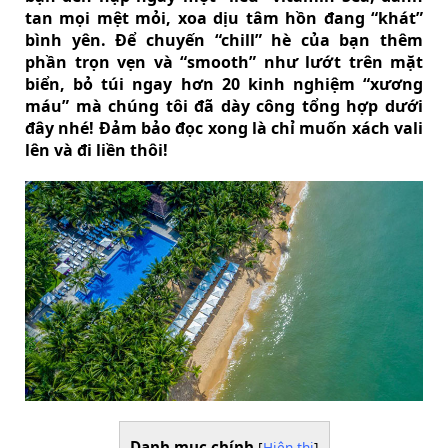
tan mọi mệt mỏi, xoa dịu tâm hồn đang “khát”
bình yên. Để chuyến “chill” hè của bạn thêm
phần trọn vẹn và “smooth” như lướt trên mặt
biển, bỏ túi ngay hơn 20 kinh nghiệm “xương
máu” mà chúng tôi đã dày công tổng hợp dưới
đây nhé! Đảm bảo đọc xong là chỉ muốn xách vali
lên và đi liền thôi!
Danh mục chính
[
Hiện thị
]