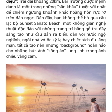
diệu”:
Trải dài khoảng 20km, Bãi Trường được mệnh
danh là một trong những “sân khấu” tuyệt vời nhất
để chiêm ngưỡng khoảnh khắc hoàng hôn rực rỡ
trên đảo ngọc. Đến đây, bạn không thể bỏ qua câu
lạc bộ Sunset Sanato Beach, một không gian nghệ
thuật độc đáo với những trang trí bằng gỗ tre đầy
sáng tạo như cầu dẫn ra biển, đàn voi nước ngộ
nghĩnh, ngôi nhà vỏ ốc kỳ lạ hay chiếc xích đu lãng
mạn, tất cả tạo nên những “background” hoàn hảo
cho những bức ảnh “sống ảo” lung linh trong ánh
chiều vàng cam.