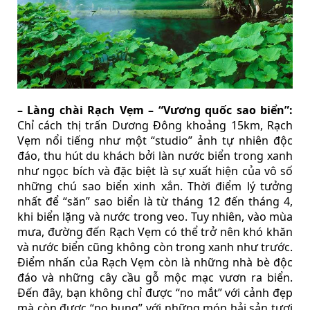
– Làng chài Rạch Vẹm – “Vương quốc sao biển”:
Chỉ cách thị trấn Dương Đông khoảng 15km, Rạch
Vẹm nổi tiếng như một “studio” ảnh tự nhiên độc
đáo, thu hút du khách bởi làn nước biển trong xanh
như ngọc bích và đặc biệt là sự xuất hiện của vô số
những chú sao biển xinh xắn. Thời điểm lý tưởng
nhất để “săn” sao biển là từ tháng 12 đến tháng 4,
khi biển lặng và nước trong veo. Tuy nhiên, vào mùa
mưa, đường đến Rạch Vẹm có thể trở nên khó khăn
và nước biển cũng không còn trong xanh như trước.
Điểm nhấn của Rạch Vẹm còn là những nhà bè độc
đáo và những cây cầu gỗ mộc mạc vươn ra biển.
Đến đây, bạn không chỉ được “no mắt” với cảnh đẹp
mà còn được “no bụng” với những món hải sản tươi