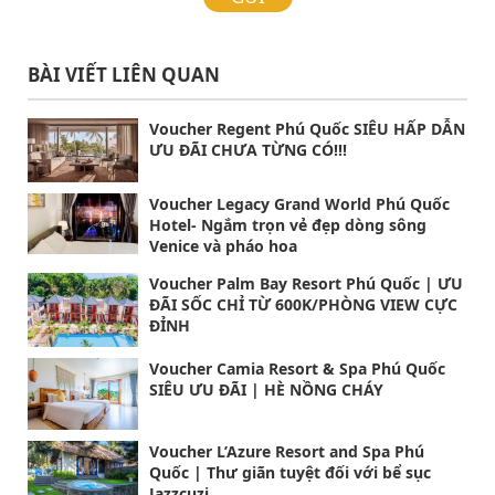
BÀI VIẾT LIÊN QUAN
Voucher Regent Phú Quốc SIÊU HẤP DẪN
ƯU ĐÃI CHƯA TỪNG CÓ!!!
Voucher Legacy Grand World Phú Quốc
Hotel- Ngắm trọn vẻ đẹp dòng sông
Venice và pháo hoa
Voucher Palm Bay Resort Phú Quốc | ƯU
ĐÃI SỐC CHỈ TỪ 600K/PHÒNG VIEW CỰC
ĐỈNH
Voucher Camia Resort & Spa Phú Quốc
SIÊU ƯU ĐÃI | HÈ NỒNG CHÁY
Voucher L’Azure Resort and Spa Phú
Quốc | Thư giãn tuyệt đối với bể sục
Jazzcuzi