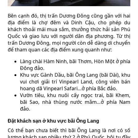
Bên cạnh đó, thị trấn Dương Đông cũng gần với hai
địa điểm là chợ đêm và Dinh Cậu, cho phép du
khách thoải mái mua sắm, thưởng thức hải sản Phú
Quốc và giao lưu với người dân địa phương. Từ thị
trấn Dương Đông, mọi người còn dễ dàng di chuyển
để tham quan các địa điểm xung quanh như:
Làng chài Hàm Ninh, bãi Thơm, Hòn Một ở phía
Đông đảo.
Khu vực Gành Dầu, bãi Ông Lang (bãi Dài), khu
vui chơi giải trí Vinpearl Land, công viên bán
hoang dã Vinpearl Safari…ở phía Bắc đảo.
Vườn tiêu, khu nuôi cấy ngọc trai, bãi Khem,
bãi Sao, nhà thùng nước mắm…ở phía Nam
đảo.
Đặt khách sạn ở khu vực bãi Ông Lang
Có thể bạn chưa biết thì bãi Ông Lang là nơi có số
lượng khách sạn nhiều thứ 2 ở Phú Quốc, hội tụ đầy