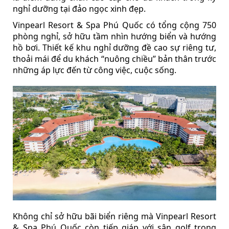
nghỉ dưỡng tại đảo ngọc xinh đẹp.
Vinpearl Resort & Spa Phú Quốc có tổng cộng 750
phòng nghỉ, sở hữu tầm nhìn hướng biển và hướng
hồ bơi. Thiết kế khu nghỉ dưỡng đề cao sự riêng tư,
thoải mái để du khách “nuông chiều” bản thân trước
những áp lực đến từ công việc, cuộc sống.
Không chỉ sở hữu bãi biển riêng mà Vinpearl Resort
& Spa Phú Quốc còn tiếp giáp với sân golf trong