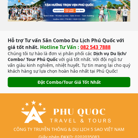
Hỗ trợ Tư vấn Săn Combo Du Lịch Phú Quốc với
giá tốt nhất.
Hotline Tư Vấn :
082 543 7888
Chúng tôi tự hào là đơn vị phân phối các
Dịch vụ Du lịch/
Combo/ Tour Phú Quốc
với giá tốt nhất. Với đội ngũ tư
vấn giàu kinh nghiệm, nhiệt huyết. Tự tin mang lại cho quý
khách hàng sự lựa chọn hoàn hảo nhất tại Phú Quốc!
Đặt Combo/Tour Giá Tốt Nhất
CÔNG TY TRUYỀN THÔNG & DU LỊCH 5 SAO VIỆT NAM
Giấy phép ĐKKD: 0202035083