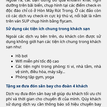
Ngoài ra, các bạn đừng bỏ qua khoảnh khắc nghỉ
dưỡng trên bãi biển, chụp hình tại các điểm check-in
độc đáo chỉ có ở Hòn Mây Rút Trong. Ở các đảo còn
có các dịch vụ check-in cực kỳ thú vị, nổi bật là nằm
trên ván SUP chụp hình bằng flycam.
Sử dụng các tiện ích chung trong khách sạn
Ngoài các dịch vụ bên trên, du khách còn được sử
dụng không giới hạn các tiện ích chung trong khách
sạn như:
Hồ bơi
Wifi miễn phí tốc độ cao
Các tiện nghi trong phòng: ti vi, nhà tắm, nhà
vệ sinh, điều hòa, máy sấy…
Phòng tập gym, yoga
Tặng xe đưa đón sân bay cho đoàn 4 khách
Dịch vụ đưa đón sân bay sẽ giúp du khách tối ưu chi
phí và thời gian cho chuyến đi của mình. Qúy khách
sử dụng dịch vụ cần thông báo số hiệu chuyến bay