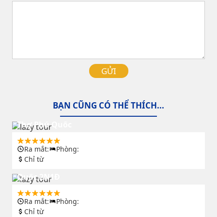
GỬI
BẠN CŨNG CÓ THỂ THÍCH...
Nghỉ dưỡng đẳng cấp cùng combo/tour Cần
Thơ Phú Quốc
Ra mắt:
Phòng:
Chỉ từ
Kỳ nghỉ đẳng cấp với Voucher Vinpearl Phú
Quốc 2N1Đ
Ra mắt:
Phòng:
Chỉ từ