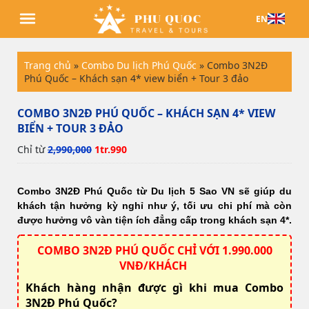
EN
Trang chủ
»
Combo Du lịch Phú Quốc
»
Combo 3N2Đ
Phú Quốc – Khách sạn 4* view biển + Tour 3 đảo
COMBO 3N2Đ PHÚ QUỐC – KHÁCH SẠN 4* VIEW
BIỂN + TOUR 3 ĐẢO
Chỉ từ
2,990,000
1tr.990
Combo 3N2Đ Phú Quốc từ Du lịch 5 Sao VN sẽ giúp du
khách tận hưởng kỳ nghỉ như ý, tối ưu chi phí mà còn
được hưởng vô vàn tiện ích đẳng cấp trong khách sạn 4*.
COMBO 3N2Đ PHÚ QUỐC CHỈ VỚI 1.990.000
VNĐ/KHÁCH
Khách hàng nhận được gì khi mua Combo
3N2Đ Phú Quốc?